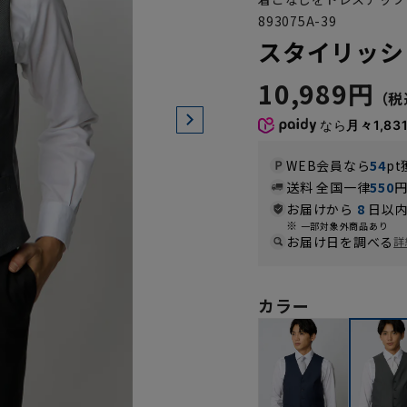
893075A-39
スタイリッシ
10,989円
なら
月々1,83
WEB会員なら
54
pt
送料 全国一律
550
お届けから
8
日以内
一部対象外商品あり
お届け日を調べる
詳
カラー