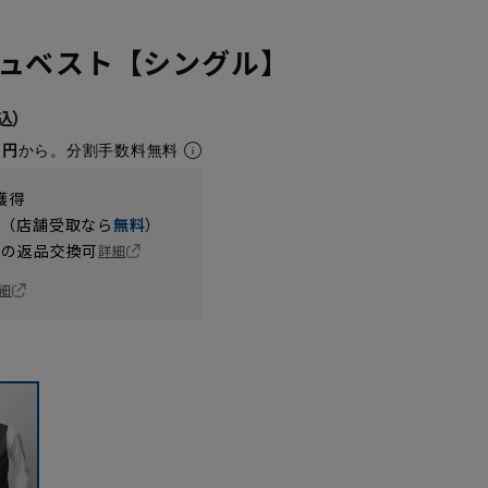
ュベスト【シングル】
1円
から。分割手数料無料
獲得
円（店舗受取なら
無料
）
の返品交換可
詳細
細