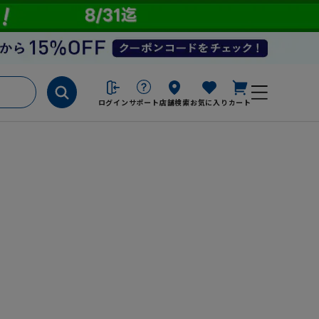
ログイン
サポート
店舗検索
お気に入り
カート