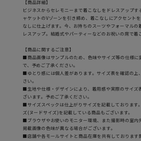
【商品詳細】
ビジネスからセレモニーまで着こなしをドレスアップす
ャケットのVゾーンを引き締め、着こなしにアクセント
なしに仕上げます。今、お持ちのスーツやフォーマルの
レスアップ。結婚式やパーティーなどのお祝いの席で着
【商品に関するご注意】
■商品画像はサンプルのため、色味やサイズ等の仕様に
で、予めご了承ください。
■ゆとり感には個人差があります。サイズ表を確認の上
さい。
■生地や仕様・デザインにより、着用感や実際のサイズ
ざいます。予めご了承ください。
■サイズスペックは仕上がりサイズを記載しております
ズ(ヌードサイズ)を記載している商品もございます。
■ブラウザやお使いのモニター環境、また撮影時の室内
掲載画像の色味が異なる場合がございます。
■店舗や各モールサイトと商品在庫を共有しております