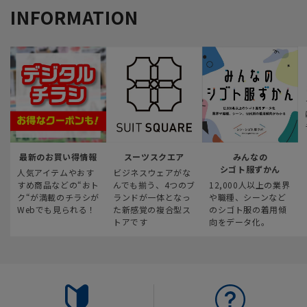
INFORMATION
最新のお買い得情報
スーツスクエア
みんなの
シゴト服ずかん
人気アイテムやおす
ビジネスウェアがな
すめ商品などの“おト
んでも揃う、4つのブ
12,000人以上の業界
ク“が満載のチラシが
ランドが一体となっ
や職種、シーンなど
Webでも見られる！
た新感覚の複合型ス
のシゴト服の着用傾
トアです
向をデータ化。