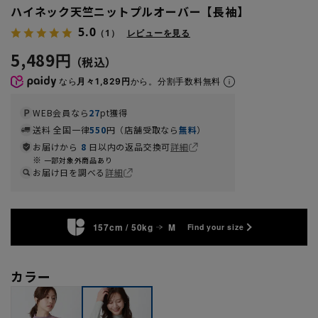
ハイネック天竺ニットプルオーバー【長袖】
5.0
（1）
レビューを見る
5,489円
なら
月々1,829円
から。分割手数料無料
WEB会員なら
27
pt獲得
送料 全国一律
550
円（店舗受取なら
無料
）
お届けから
8
日以内の返品交換可
詳細
一部対象外商品あり
お届け日を調べる
詳細
157cm / 50kg
M
Find your size
カラー