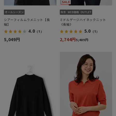
シアーフィルムラメニット【長
ミドルゲージハイネックニット
袖】
《長袖》
4.0
5.0
（1）
（1）
5,049円
2,744円
5,489円