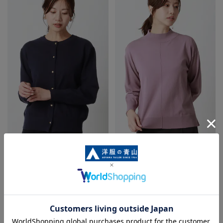
メタルボタン天竺カーディガン
ハイネック天竺ニットプルオーバ
【前後2WAY】【長袖】
ー【長袖】