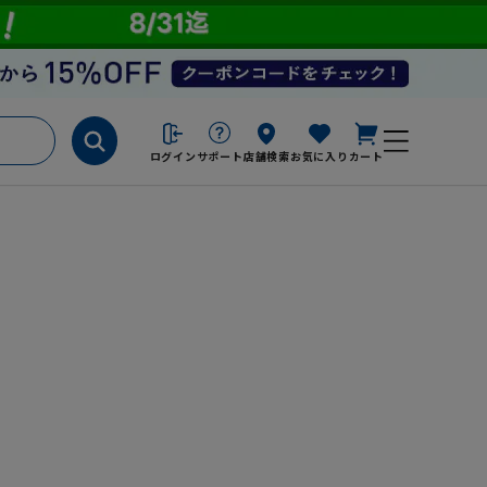
ログイン
サポート
店舗検索
お気に入り
カート