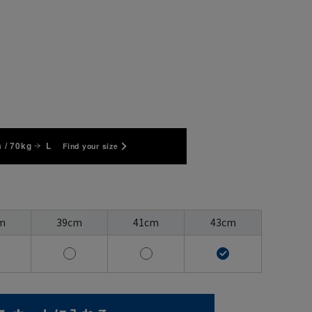
 / 70kg
L
Find your size
m
39cm
41cm
43cm