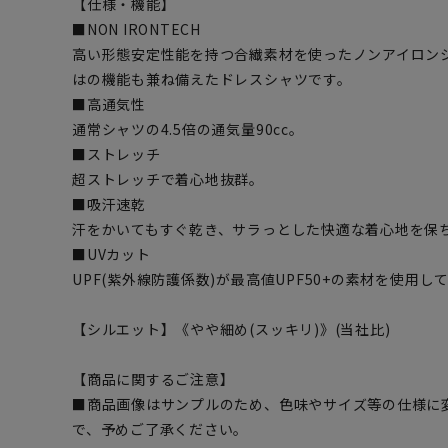
【仕様・機能】
■NON IRONTECH
高い形態安定性能を持つ合繊素材を使ったノンアイロン
はの機能も兼ね備えたドレスシャツです。
■高通気性
通常シャツの4.5倍の通気量90cc。
■ストレッチ
超ストレッチで着心地抜群。
■吸汗速乾
汗をかいてもすぐ乾き、サラっとした快適な着心地を保
■UVカット
UPF(紫外線防護係数)が最高値UPF50+の素材を使用し
【シルエット】《やや細め(スッキリ)》(当社比)
【商品に関するご注意】
■商品画像はサンプルのため、色味やサイズ等の仕様に
で、予めご了承ください。