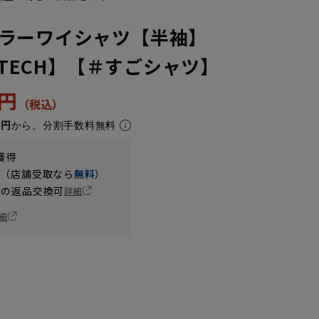
ラーワイシャツ【半袖】
ONTECH】【＃すごシャツ】
2円
4円
から。分割手数料無料
獲得
円（店舗受取なら
無料
）
の返品交換可
詳細
細