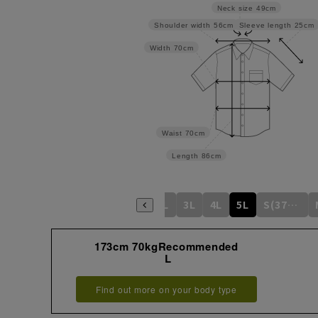
Neck size
49cm
Sleeve length
25cm
Shoulder width
56cm
Width
70cm
Waist
70cm
Length
86cm
S
M
L
LL
3L
4L
5L
S(37cm)
173cm 70kgRecommended
L
Find out more on your body type