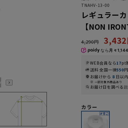
TNAHV-13-00
レギュラーカ
【NON IR
3,43
4,290円
なら
月々1,14
WEB会員なら
17
pt
送料 全国一律
550
お届けから
8
日以内
M(39cm)
L(41cm)
LL(43cm)
3L(45cm)
4L(47cm)
5L(49cm)
一部対象外商品あり
お届け日を調べる
詳
カラー