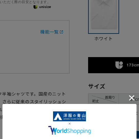
いただく際の目安となります。
機能一覧
ホワイト
173cm
サイズ
ク半袖シャツです。国産のニット
首周り
37c
裄丈
。さらに従来のスタイリッシュシ
れたサイズ感。高通気機能(通常シ
✕
00
と多機能で、猛暑でも涼しく快適なノ