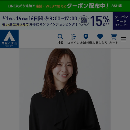
検索
ログイン
店舗検索
お気に入り
カート