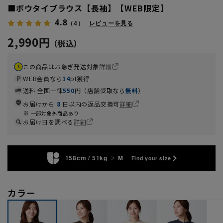
■ボウタイブラウス【長袖】【WEB限定】
4.8
（4）
レビューを見る
2,990円
この商品はお急ぎ発送対象
詳細
WEB会員なら
14
pt獲得
送料 全国一律
550
円（店舗受取なら
無料
）
お届けから
8
日以内の返品交換可
詳細
一部対象外商品あり
お届け日を調べる
詳細
158cm / 51kg
M
Find your size
カラー