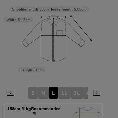
Sleeve length
53.5cm
Shoulder width
38cm
Width
51.5cm
Length
61cm
S
M
L
LL
3L
4L
158cm 51kgRecommended
M