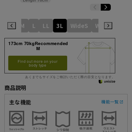
Length
76cm
S
S
M
L
LL
3L
WideS
WideM
Wid
173cm 70kgRecommended
M
Find out more on your
body type
あくまでもサイズをご検討いただく際の目安となります。
商品説明
主な機能
機能一覧