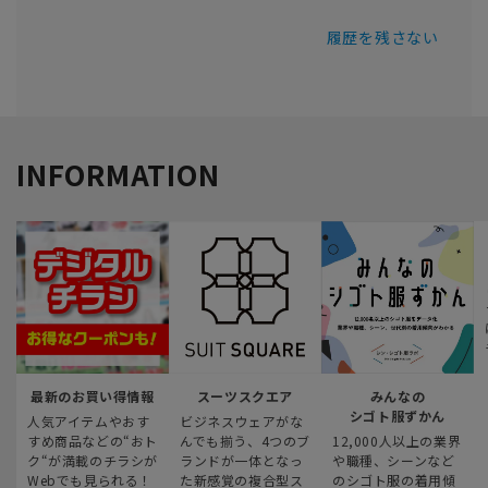
履歴を残さない
INFORMATION
最新のお買い得情報
スーツスクエア
みんなの
シゴト服ずかん
人気アイテムやおす
ビジネスウェアがな
すめ商品などの“おト
んでも揃う、4つのブ
12,000人以上の業界
ク“が満載のチラシが
ランドが一体となっ
や職種、シーンなど
Webでも見られる！
た新感覚の複合型ス
のシゴト服の着用傾