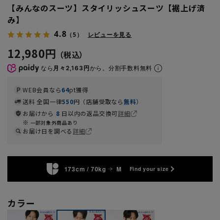
【みんなのスーツ】スタイリッシュスーツ【裾上げ済
み】
4.8
（5）
レビューを見る
12,980円
なら
月々2,163円
から。分割手数料無料
WEB会員なら
64
pt獲得
送料 全国一律
550
円（店舗受取なら
無料
）
お届けから
8
日以内の返品交換可
詳細
一部対象外商品あり
お届け日を調べる
詳細
173cm / 70kg
M
Find your size
カラー