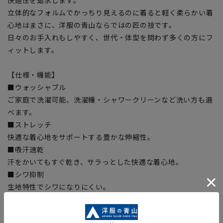
立体的なフォルムでかっちり見えるのに着ると軽く柔らかい着
心地はまさに、洋服の青山ならではの匠の技です。
日々のお手入れもしやすく、世代・体型を問わず多くの方にフ
ィットします。
【仕様・機能】
■ウォッシャブル
ご家庭で洗濯可能、洗濯機・シャワークリーンなど洗い方も選
べます。
■ストレッチ
快適な着心地をサポートする豊かな伸縮性。
■吸汗速乾
汗をかいてもすぐ乾き、サラっとした快適な着心地。
■シワ抑制
生地特性でシワになりにくい。
■ウエストストレッチ
腰回りの伸縮性でノンストレス!