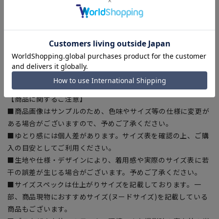
■折り目スッキリ
生地特性により、綺麗なプリーツラインをキープします。
【お直しについて】
こちらの商品のスラックスは、裾直しをする場合は店舗にて承
ります。補正料金については店舗へお問合せ下さい。股下はサ
イズスペックにてご確認くださいませ。
【商品に関するご注意】
■商品画像はサンプルのため、色味やサイズ等の仕様に変更が
ある場合がございますので、予めご了承ください。
■ゆとり感には個人差があります。サイズ表を確認の上、ご購
入の目安としてご利用ください。
■生地や仕様・デザインにより、着用感や実際のサイズ表に若
干の誤差が生じる場合がございます。予めご了承ください。
■サイズスペックは仕上がりサイズを記載しております。一
部、商品現物におすすめサイズ(ヌードサイズ)を記載している
商品もございます。