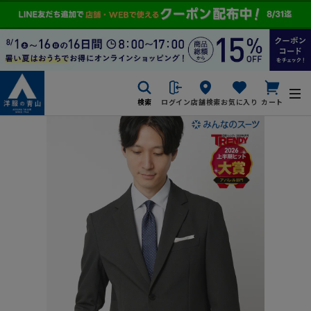
検索
ログイン
店舗検索
お気に入り
カート