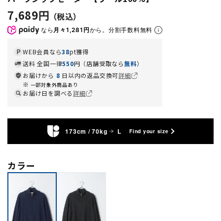
7,689円
なら
月々1,281円
から。分割手数料無料
WEB会員なら
38
pt獲得
送料 全国一律
550
円（店舗受取なら
無料
）
お届けから
8
日以内の返品交換可
詳細
一部対象外商品あり
お届け日を調べる
詳細
173cm / 70kg
L
Find your size
カラー