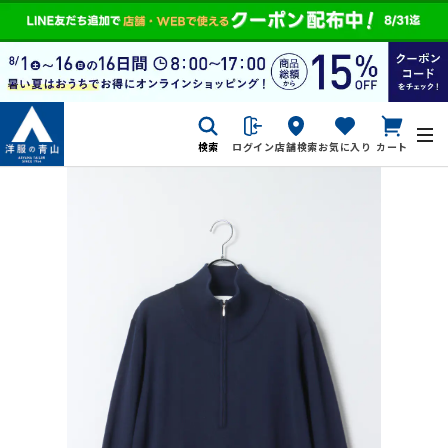
検索
ログイン
店舗検索
お気に入り
カート