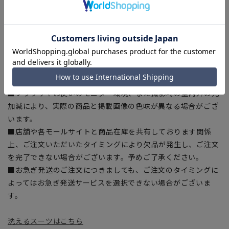
■ゆとり感には個人差があります。サイズ表を確認の上、ご購
入の目安としてご利用ください。
■生地や仕様・デザインにより、着用感や実際のサイズ表に若
干の誤差が生じる場合がございます。予めご了承ください。
■サイズスペックは仕上がりサイズを記載しております。一
部、商品現物におすすめサイズ(ヌードサイズ)を記載している
商品もございます。
■ブラウザやお使いのモニター環境、また撮影時の室内外の光
加減により、実際の商品と掲載画像の色味が異なる場合がござ
います。
■店舗や各モールサイトと商品在庫を共有しております関係
上、ご注文いただいたタイミングにより欠品が発生し、ご注文
を完了できない場合がございます。予めご了承ください。
■お急ぎ発送のご注文につきましても、ご注文のタイミングに
よってはお急ぎ発送サービスを選択できない場合がございま
す。
洗えるスーツはこちら