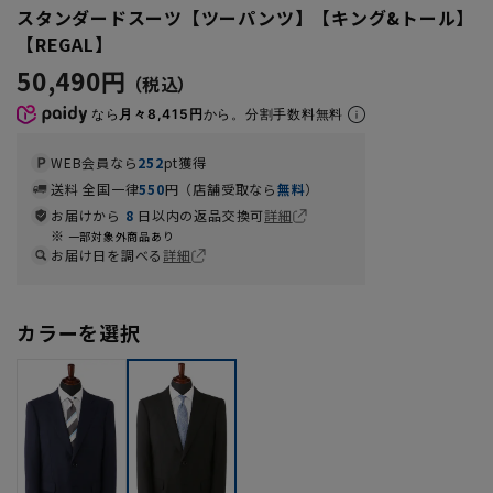
スタンダードスーツ【ツーパンツ】【キング&トール】
【REGAL】
50,490円
なら
月々8,415円
から。分割手数料無料
WEB会員なら
252
pt獲得
送料 全国一律
550
円（店舗受取なら
無料
）
お届けから
8
日以内の返品交換可
詳細
一部対象外商品あり
お届け日を調べる
詳細
カラーを選択