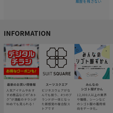
履歴を残さない
INFORMATION
最新のお買い得情報
スーツスクエア
みんなの
シゴト服ずかん
人気アイテムやおす
ビジネスウェアがな
すめ商品などの“おト
んでも揃う、4つのブ
12,000人以上の業界
ク“が満載のチラシが
ランドが一体となっ
や職種、シーンなど
Webでも見られる！
た新感覚の複合型ス
のシゴト服の着用傾
トアです
向をデータ化。