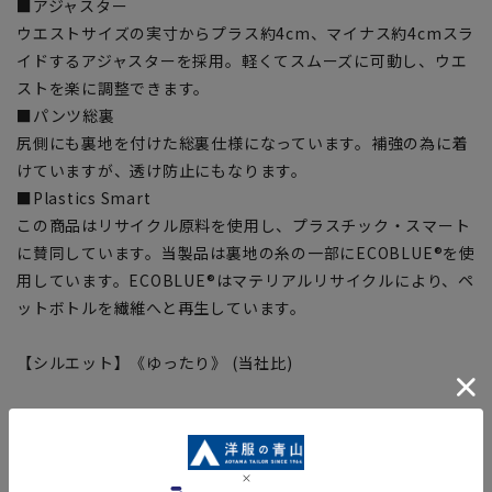
■アジャスター
ウエストサイズの実寸からプラス約4cm、マイナス約4cmスラ
イドするアジャスターを採用。軽くてスムーズに可動し、ウエ
ストを楽に調整できます。
■パンツ総裏
尻側にも裏地を付けた総裏仕様になっています。補強の為に着
けていますが、透け防止にもなります。
■Plastics Smart
この商品はリサイクル原料を使用し、プラスチック・スマート
に賛同しています。当製品は裏地の糸の一部にECOBLUE®を使
用しています。ECOBLUE®はマテリアルリサイクルにより、ペ
ットボトルを繊維へと再生しています。
【シルエット】《ゆったり》 (当社比)
【商品に関するご注意】
■商品画像はサンプルのため、色味やサイズ等の仕様に変更が
ある場合がございますので、予めご了承ください。