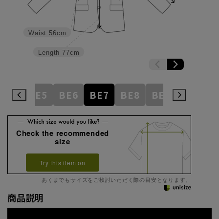
Waist
56cm
Length
77cm
BE4
BE5
BE6
BE7
BE8
BE9
BE10
Check the recommended
size
Try this item on
あくまでもサイズをご検討いただく際の目安となります。
商品説明