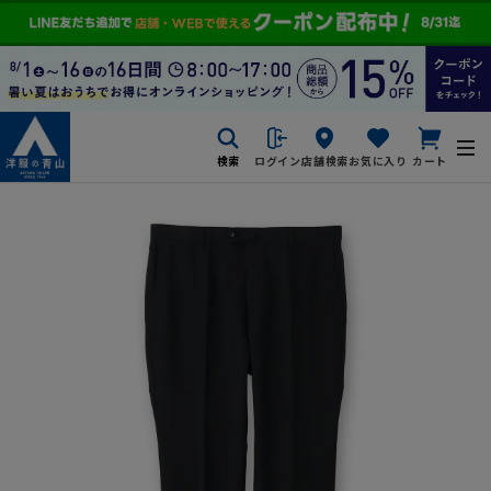
検索
ログイン
店舗検索
お気に入り
カート