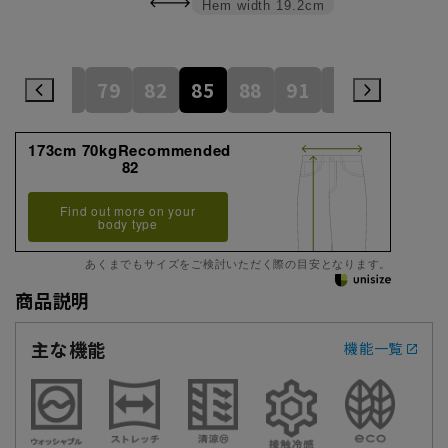
Hem width
19.2cm
76
79
82
85
88
91
94
173cm 70kgRecommended
82
Find out more on your
body type
あくまでもサイズをご検討いただく際の目安となります。
商品説明
主な機能
機能一覧