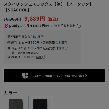
スタイリッシュスラックス【涼】【ノータック】
【SOACOOL】
9,889円
10,989円
なら
月々1,648円
から。分割手数料無料
WEB会員なら
49
pt獲得
送料 全国一律
550
円（店舗受取なら
無料
）
お届けから
8
日以内の返品交換可
詳細
一部対象外商品あり
お届け日を調べる
詳細
173cm / 70kg
82
Find your size
カラー