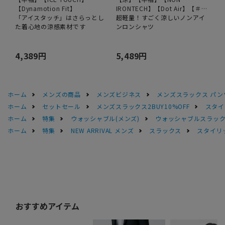
【Dynamotion Fit】
IRONTECH】【Dot Air】【＃す
「アイスタッチ」はさらっとし
ご】
超軽量！すごく涼しいノンアイ
た着心地の涼感素材です
ンロンシャツ
4,389円
5,489円
ホーム
メンズの商品
メンズビジネス
メンズスラックス パン
ホーム
セットセール
メンズスラックス2BUY10%OFF
スタイ
ホーム
特集
ウォッシャブル(メンズ)
ウォッシャブルスラック
ホーム
特集
NEW ARRIVAL メンズ
スラックス
スタイリ