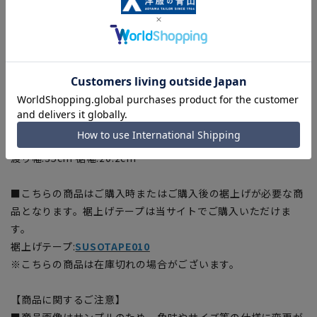
渡り幅:32.8cm 裾幅:18.8cm
[85]ウエスト:87cm ヒップ:106.2cm 股上:24.5cm 股下:91cm
渡り幅:33.5cm 裾幅:19.2cm
[88]ウエスト:90cm ヒップ:108.9cm 股上:25cm 股下:91cm
渡り幅:34.2cm 裾幅:19.6cm
[91]ウエスト:93cm ヒップ:109.8cm 股上:25cm 股下:91cm
渡り幅:34.3cm 裾幅:19.8cm
[94]ウエスト:96cm ヒップ:112.5cm 股上:25cm 股下:91cm
渡り幅:35cm 裾幅:20.2cm
■こちらの商品はご購入時またはご購入後の裾上げが必要な商
品となります。裾上げテープは当サイトでご購入いただけま
す。
裾上げテープ:
SUSOTAPE010
※こちらの商品は在庫切れの場合がございます。
【商品に関するご注意】
■商品画像はサンプルのため、色味やサイズ等の仕様に変更が