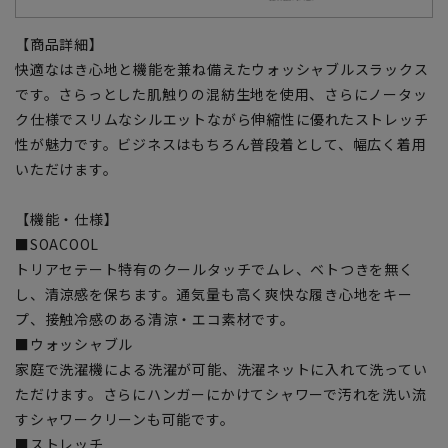
【商品詳細】
快適なはき心地と機能を兼ね備えたウォッシャブルスラックス
です。さらっとした肌触りの混紡生地を使用、さらにノータッ
ク仕様でスリムなシルエットながら伸縮性に優れたストレッチ
性が魅力です。ビジネスはもちろん普段着として、幅広く着用
いただけます。
【機能・仕様】
■SOACOOL
トリアセテート特有のクールタッチでムレ、ベトつきを無く
し、清涼感を保ちます。通気量も高く爽快な履き心地をキー
プ、接触冷感のある清涼・エコ素材です。
■ウォッシャブル
家庭で洗濯機による洗濯が可能、洗濯ネットに入れて洗ってい
ただけます。さらにハンガーにかけてシャワーで汚れを洗い流
すシャワークリーンも可能です。
■ストレッチ