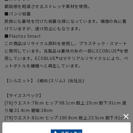
窮屈感を軽減させるストレッチ素材を使用。
■パンツ総裏
尻側にも裏地を付けた総裏仕様になっています。補強の為に着
けていますが、透け防止にもなります。
■Plastics Smart
この商品はリサイクル原料を使用し、プラスチック・スマート
に賛同しています。当製品は裏地の糸の一部にECOBLUE®を使
用しています。ECOBLUE®はマテリアルリサイクルにより、ペ
ットボトルを繊維へと再生しています。
【シルエット】《細め(スリム》(当社比)
【サイズスペック】
[76]ウエスト:78cm ヒップ:98.1cm 股上:23cm 股下:91cm 渡
り幅:31.4cm 裾幅:18cm
[79]ウエスト:81cm ヒップ:100.8cm 股上:23.5cm 股下:91cm
渡り幅:32.1cm 裾幅:18.4cm
[82]ウエスト:84cm ヒップ:103.5cm 股上:24cm 股下:91cm