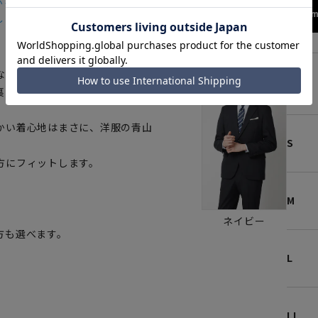
かった。
173cm
～
なのスーツ」が登場。
SS
裏や見返しの軽量化、さらにスト
。
かい着心地はまさに、洋服の青山
S
方にフィットします。
M
ネイビー
方も選べます。
L
LL