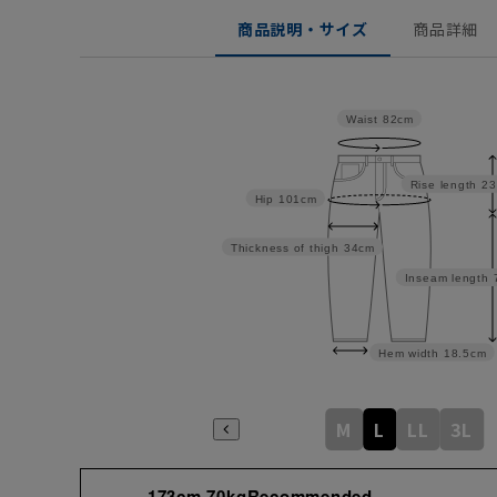
商品説明・サイズ
商品詳細
Waist
82cm
Rise length
23
Hip
101cm
Thickness of thigh
34cm
Inseam length
Hem width
18.5cm
M
L
LL
3L
173cm 70kgRecommended