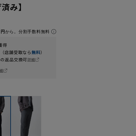
げ済み】
1円
から。分割手数料無料
獲得
円（店舗受取なら
無料
）
の返品交換可
詳細
細