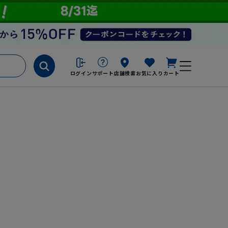
ログイン
サポート
店舗検索
お気に入り
カート