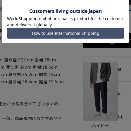
き。普段使いからゴルフなどの行楽
き。
ライトグレー
ネイ
補正料金については店舗へお問い
せん、予めご了承ください。
173cm
m 渡り幅:32.8cm 裾幅:18cm
cm 渡り幅:34cm 裾幅:18.5cm
M
6cm 渡り幅:35.2cm 裾幅:19cm
cm 渡り幅:36.4cm 裾幅:19.5cm
L
変更がある場合がございますの
LL
。一部、商品現物におすすめサイ
ネイビー