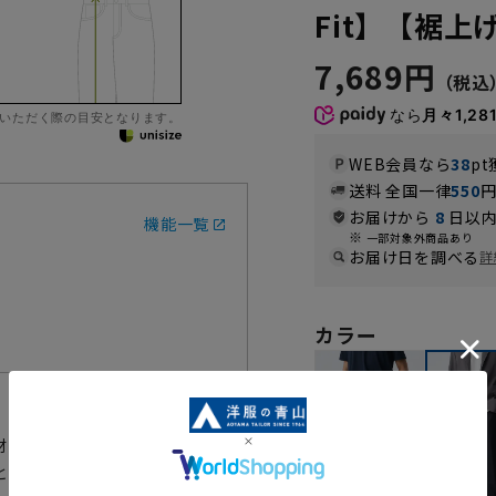
Fit】【裾上
7,689円
なら
月々1,28
いただく際の目安となります。
WEB会員なら
38
pt
送料 全国一律
550
お届けから
8
日以内
機能一覧
一部対象外商品あり
お届け日を調べる
詳
カラー
材と動きやすい立体設計、深めに
と動きやすさを兼ね備えました。