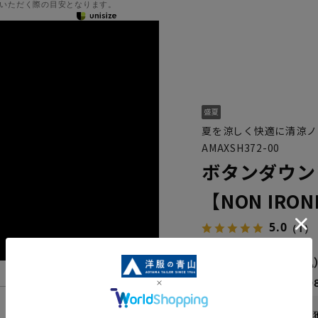
いただく際の目安となります。
夏を涼しく快適に清涼ノ
AMAXSH372-00
ボタンダウン
【NON IRO
5.0
（1）
6,589円
なら
月々1,09
機能一覧
WEB会員なら
32
pt