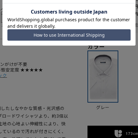
送料 全国一律
550
お届けから
8
日以内
一部対象外商品あり
お届け日を調べる
詳
カラー
ロンがけが不要
 形態安定度 ★★★★★
ック
グレー
を使用したしなやかな質感・光沢感の
ブロードワイシャツより、約3倍以
生地の心地よい伸縮性により、快
しているので汚れが付きにくく、
173cm