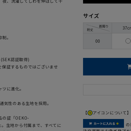
、夜、洗濯してしわを伸ばして干
サイズ
首周り
37c
裄丈
抑制。
00
SEK認証取得)
を保証するものではございませ
ャツに進化。
)通気性のある生地を採用。
【
アイコンについて
の証「OEKO-
の
ました。生地から付属まで、すべてに