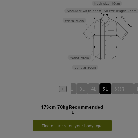
Neck size
49cm
Sleeve length
25cm
Shoulder width
56cm
Width
70cm
Waist
70cm
Length
86cm
S
M
L
LL
3L
4L
5L
S(37cm)
173cm 70kgRecommended
L
Find out more on your body type