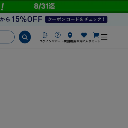
ログイン
サポート
店舗検索
お気に入り
カート