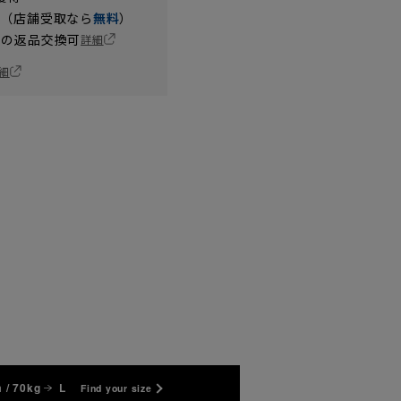
円（店舗受取なら
無料
）
の返品交換可
詳細
細
 / 70kg
L
Find your size