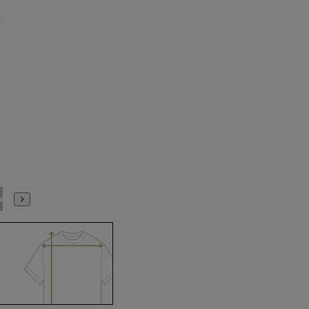
M(39cm)
L(41cm)
LL(43cm)
3L(45cm)
4L(47cm)
5L(49cm)