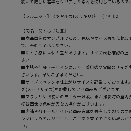
於いて厳しい基準をクリアした素材を使用しているので
【シルエット】《やや細め(スッキリ)》 (当社比)
【商品に関するご注意】
■商品画像はサンプルのため、色味やサイズ等の仕様に
で、予めご了承ください。
■ゆとり感には個人差があります。サイズ表を確認の上
さい。
■生地や仕様・デザインにより、着用感や実際のサイズ
ざいます。予めご了承ください。
■サイズスペックは仕上がりサイズを記載しております
ズ(ヌードサイズ)を記載している商品もございます。
■ブラウザやお使いのモニター環境、また撮影時の室内
掲載画像の色味が異なる場合がございます。
■店舗や各モールサイトと商品在庫を共有しております
ングにより欠品が発生し、ご注文を完了できない場合が
い。