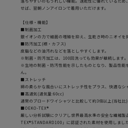
落ちやすいのもうれしい機能。速乾性に優れているため
せば、翌朝ノンアイロンで着用いただけます。
【仕様・機能】
■制菌加工
銀イオンの力で細菌の増殖を抑え、生乾き時のニオイを
■防汚加工(襟・カフス)
皮脂などの油汚れなどを落としやすくします。
※制菌・防汚加工は、100回洗っても効果が継続します。(
※生地の制菌・防汚性能を示したものとなり、製品性能
ん。
■ストレッチ
綿の柔らかな風合いにストレッチ性をプラス、快適なシ
■高通気(通気量:60cc)
通常のブロードワイシャツと比較して約3倍以上(当社比
■OEKO-TEX®
厳しい分析試験にクリアし世界最高水準の安全な繊維製品
TEX®STANDARD100」に認証された素材を使用し