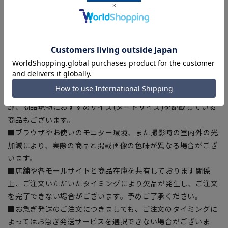
【商品に関するご注意】
■商品画像はサンプルのため、色味やサイズ等の仕様に変更が
ある場合がございますので、予めご了承ください。
■ゆとり感には個人差があります。サイズ表を確認の上、ご購
入の目安としてご利用ください。
■生地や仕様・デザインにより、着用感や実際のサイズ表に若
干の誤差が生じる場合がございます。予めご了承ください。
■サイズスペックは仕上がりサイズを記載しております。一
部、商品現物におすすめサイズ(ヌードサイズ)を記載している
商品もございます。
■ブラウザやお使いのモニター環境、また撮影時の室内外の光
加減により、実際の商品と掲載画像の色味が異なる場合がござ
います。
■店舗や各モールサイトと商品在庫を共有しております関係
上、ご注文いただいたタイミングにより欠品が発生し、ご注文
を完了できない場合がございます。予めご了承ください。
■お急ぎ発送のご注文につきましても、ご注文のタイミングに
よってはお急ぎ発送サービスを選択できない場合がございま