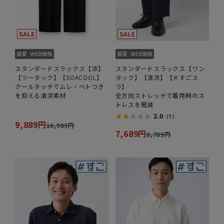
スタンダードスラックス【涼】
スタンダードスラックス【ワン
【ツータック】【SOACOOL】
タック】【清涼】【＃すごス
クールタッチでムレ・ベトつき
ラ】
を抑える清涼素材
全方向ストレッチで着用時のス
トレスを軽減
2.0
（1）
9,889円
10,989円
7,689円
8,789円