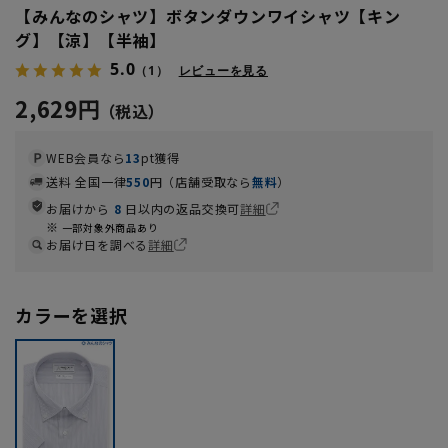
【みんなのシャツ】ボタンダウンワイシャツ【キン
グ】【涼】【半袖】
5.0
（1）
レビューを見る
2,629円
WEB会員なら
13
pt獲得
送料 全国一律
550
円（店舗受取なら
無料
）
お届けから
8
日以内の返品交換可
詳細
一部対象外商品あり
お届け日を調べる
詳細
カラーを選択