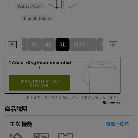
Waist
70cm
Length
86cm
L
LL
3L
4L
5L
S(37cm)
M(39cm)
173cm 70kgRecommended
L
Find out more on your
body type
あくまでもサイズをご検討いただく際の目安となります。
商品説明
主な機能
機能一覧