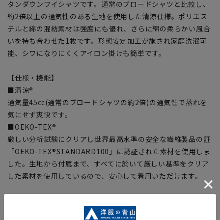
タンダウンワイシャツです。通常のブロードシャツと比較し、
約2倍以上の通気性のある生地を使用した清涼仕様。ポリエス
テルと綿の混紡素材は強度にも優れ、さらに綿の柔らかい風合
いを持ち合わせた1枚です。形態安定加工が施され家庭洗濯可
能、シワになりにくくアイロン掛けも簡単です。
【仕様・機能】
■清涼®
通気量45㏄(通常のブロードシャツの約2倍)の通気性で蒸れを
気にせず爽快です。
■OEKO-TEX®
厳しい分析試験にクリアし世界最高水準の安全な繊維製品の証
「OEKO-TEX®STANDARD100」に認証された素材を使用しま
した。生地から付属まで、すべてに於いて厳しい基準をクリア
した素材を使用しているので、安心して着用いただけます。
【シルエット】《標準》(当社比)