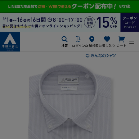
検索
ログイン
店舗検索
お気に入り
カート