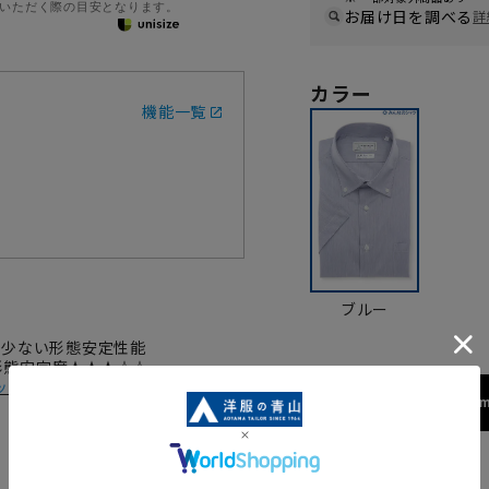
いただく際の目安となります。
お届け日を調べる
詳
カラー
機能一覧
ブルー
が少ない形態安定性能
 形態安定度★★★☆☆
ック
173cm
サイズ