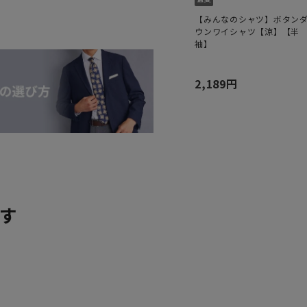
【みんなのシャツ】ボタン
ウンワイシャツ【涼】【半
袖】
2,189円
す