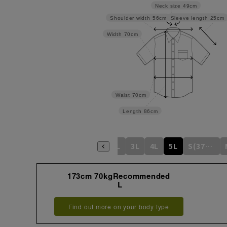
Neck size
49cm
Sleeve length
25cm
Shoulder width
56cm
Width
70cm
Waist
70cm
Length
86cm
S
M
L
LL
3L
4L
5L
S(37cm)
173cm 70kgRecommended
L
Find out more on your body type