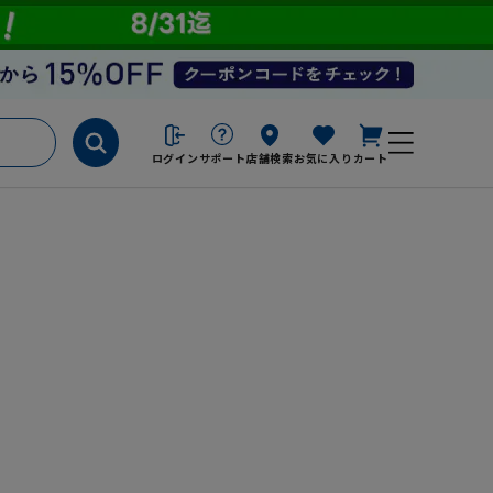
ログイン
サポート
店舗検索
お気に入り
カート