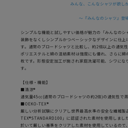
みんな、こんなシャツが欲し
～『みんなのシャツ』登
シンプルな機能と試しやすい価格が魅力の「みんなのシ
装飾をなくしシンプルかつベーシックなデザインに仕上
す。通常のブロードシャツと比較し、約2倍以上の通気
ポリエステルと綿の混紡素材は強度にも優れ、さらに綿
枚です。形態安定加工が施され家庭洗濯可能、シワにな
す。
【仕様・機能】
■清涼®
通気量45㏄(通常のブロードシャツの約2倍)の通気性で
■OEKO-TEX®
厳しい分析試験にクリアし世界最高水準の安全な繊維製品
TEX®STANDARD100」に認証された素材を使用し
於いて厳しい基準をクリアした素材を使用しているので