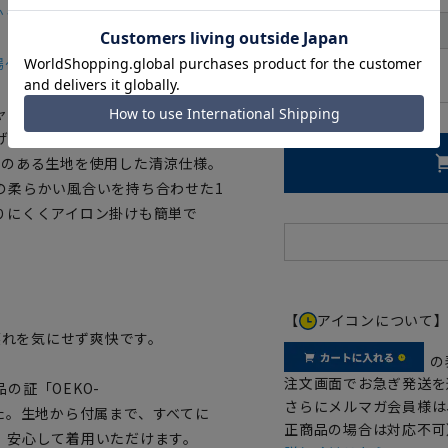
かった。
首周り
裄丈
場～
00
ャツ」に半袖シャツが新登場。
げたボタンダウンワイシャツで
性のある生地を使用した清涼仕様。
の柔らかい風合いを持ち合わせた1
りにくくアイロン掛けも簡単で
【
アイコンについて
蒸れを気にせず爽快です。
の
注文画面でお急ぎ発送を
の証「OEKO-
さらにメルマガ会員様は
ました。生地から付属まで、すべてに
正商品の場合は対応不可
、安心して着用いただけます。