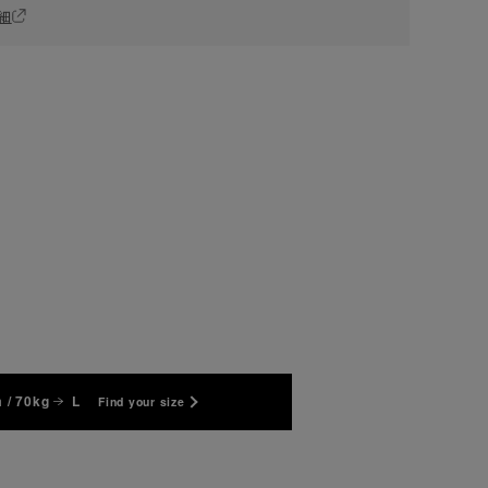
細
 / 70kg
L
Find your size