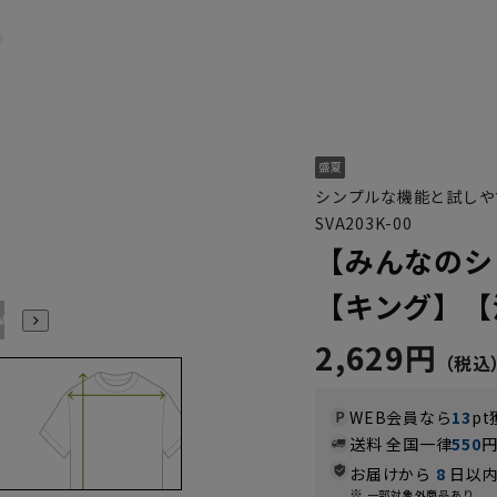
シンプルな機能と試しや
SVA203K-00
【みんなのシ
【キング】【
M(39cm)
L(41cm)
LL(43cm)
3L(45cm)
4L(47cm)
5L(49cm)
2,629円
WEB会員なら
13
pt
送料 全国一律
550
お届けから
8
日以内
一部対象外商品あり