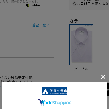
いただく際の目安となります。
お届け日を調べる
詳
カラー
機能一覧
パープル
が少ない形態安定性能
 形態安定度★★★☆☆
ック
173cm
サイズ