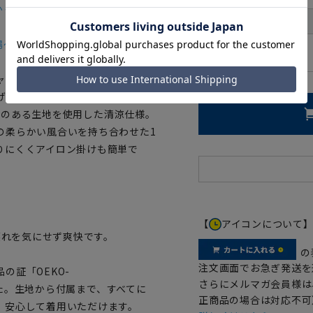
かった。
首周り
裄丈
場～
00
ャツ」に半袖シャツが新登場。
げたボタンダウンワイシャツで
性のある生地を使用した清涼仕様。
の柔らかい風合いを持ち合わせた1
りにくくアイロン掛けも簡単で
【
アイコンについて
蒸れを気にせず爽快です。
の
注文画面でお急ぎ発送を
の証「OEKO-
さらにメルマガ会員様は
ました。生地から付属まで、すべてに
正商品の場合は対応不可
、安心して着用いただけます。