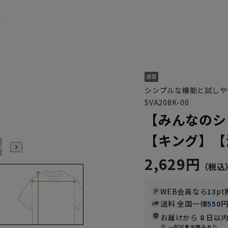
シンプルな機能と試しや
SVA208K-00
【みんなのシ
【キング】【
M(39cm)
L(41cm)
LL(43cm)
3L(45cm)
4L(47cm)
5L(49cm)
2,629円
WEB会員なら
13
pt
送料 全国一律
550
お届けから
8
日以内
一部対象外商品あり