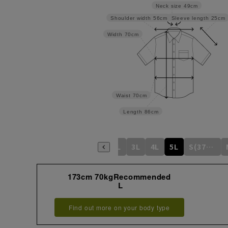
Neck size
49cm
Sleeve length
25cm
Shoulder width
56cm
Width
70cm
Waist
70cm
Length
86cm
S
M
L
LL
3L
4L
5L
S(37cm)
173cm 70kgRecommended
L
Find out more on your body type