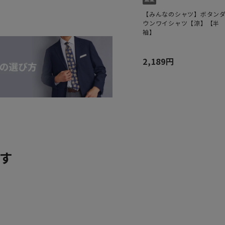
【みんなのシャツ】ボタン
ウンワイシャツ【涼】【半
袖】
2,189円
す