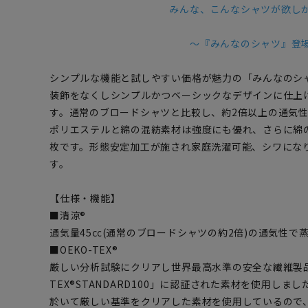
みんな、こんなシャツが欲し
～『みんなのシャツ』登
シンプルな機能と試しやすい価格が魅力の「みんなのシ
装飾をなくしシンプルかつベーシックなデザインに仕上
す。通常のブロードシャツと比較し、約2倍以上の通気
ポリエステルと綿の混紡素材は強度にも優れ、さらに綿
枚です。形態安定加工が施され家庭洗濯可能、シワにな
す。
【仕様・機能】
■清涼®
通気量45㏄(通常のブロードシャツの約2倍)の通気性で
■OEKO-TEX®
厳しい分析試験にクリアし世界最高水準の安全な繊維製品
TEX®STANDARD100」に認証された素材を使用し
於いて厳しい基準をクリアした素材を使用しているので