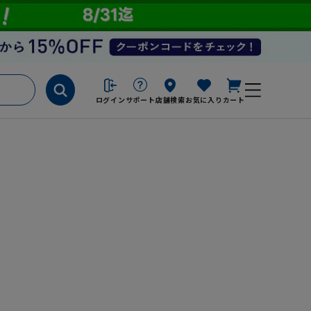
ログイン
サポート
店舗検索
お気に入り
カート