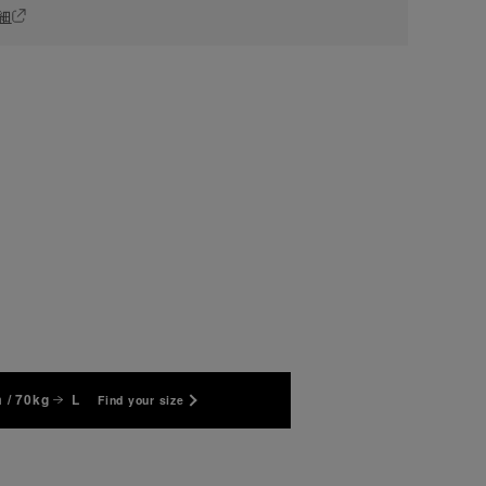
細
 / 70kg
L
Find your size