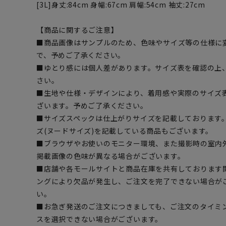
[3L]身丈:84cm 身幅:67cm 肩幅:54cm 袖丈:27cm
【商品に関するご注意】
■商品画像はサンプルのため、色味やサイズ等の仕様に
で、予めご了承ください。
■ゆとり感には個人差があります。サイズ表を確認の上
さい。
■生地や仕様・デザインにより、着用感や実際のサイズ
ざいます。予めご了承ください。
■サイズスペックは仕上がりサイズを記載しております
ズ(ヌードサイズ)を記載している商品もございます。
■ブラウザやお使いのモニター環境、また撮影時の室内
掲載画像の色味が異なる場合がございます。
■店舗や各モールサイトと商品在庫を共有しております
ングにより欠品が発生し、ご注文を完了できない場合が
い。
■お急ぎ発送のご注文につきましても、ご注文のタイミ
スを選択できない場合がございます。