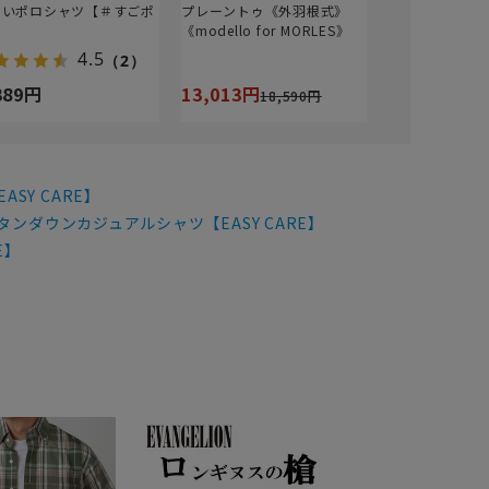
たいポロシャツ【＃すごポ
プレーントゥ《外羽根式》
】
《modello for MORLES》
4.5
（2）
389円
13,013円
18,590円
SY CARE】
タンダウンカジュアルシャツ【EASY CARE】
E】