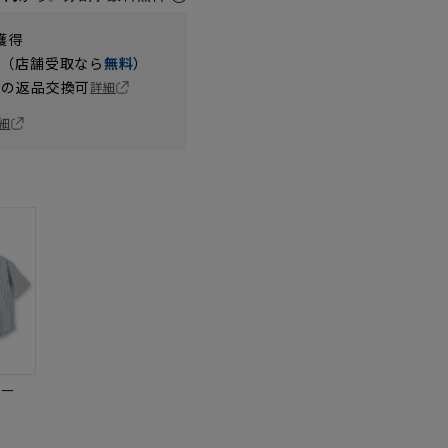
獲得
円（店舗受取なら
無料
）
の返品交換可
詳細
細
ビー