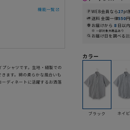
機能一覧
WEB会員なら
27
pt
送料 全国一律
550
お届けから
8
日以内
一部対象外商品あり
お届け日を調べる
詳
カラー
イプシャツです。生地・縫製での
できます。綿の柔らかな風合いも
コーディネートに活躍するお洒落
ネイ
ブラック