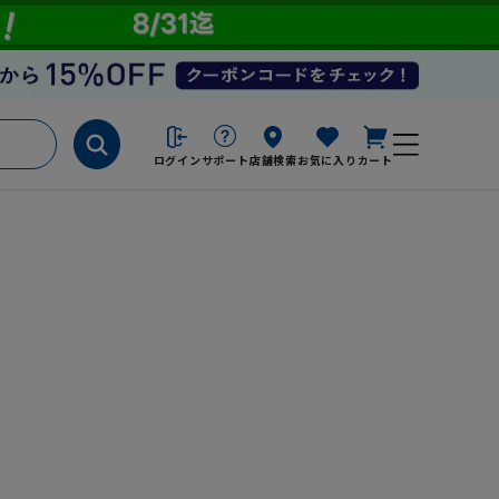
ログイン
サポート
店舗検索
お気に入り
カート