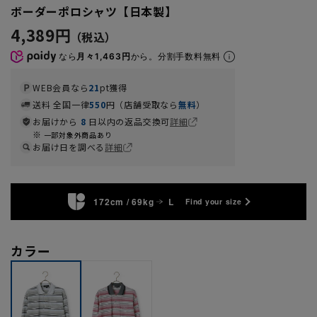
ボーダーポロシャツ【日本製】
4,389円
なら
月々1,463円
から。分割手数料無料
WEB会員なら
21
pt獲得
送料 全国一律
550
円（店舗受取なら
無料
）
お届けから
8
日以内の返品交換可
詳細
一部対象外商品あり
お届け日を調べる
詳細
172cm / 69kg
L
Find your size
カラー