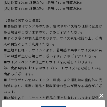
[LL]身丈:75cm 身幅:57cm 肩幅:49cm 袖丈:62cm
[3L]身丈:77cm 身幅:59cm 肩幅:50cm 袖丈:62cm
【商品に関するご注意】
■商品画像はサンプルのため、色味やサイズ等の仕様に変更が
ある場合がございますので、予めご了承ください。
■ゆとり感には個人差があります。サイズ表を確認の上、ご購
入の目安としてご利用ください。
■生地や仕様・デザインにより、着用感や実際のサイズ表に若
干の誤差が生じる場合がございます。予めご了承ください。
■サイズスペックは仕上がりサイズを記載しております。一
部、商品現物におすすめサイズ(ヌードサイズ)を記載している
商品もございます。
■ブラウザやお使いのモニター環境、また撮影時の室内外の光
加減により、実際の商品と掲載画像の色味が異なる場合がござ
います。
■店舗や各モールサイトと商品在庫を共有しております関係
上、ご注文いただいたタイミングにより欠品が発生し、ご注文