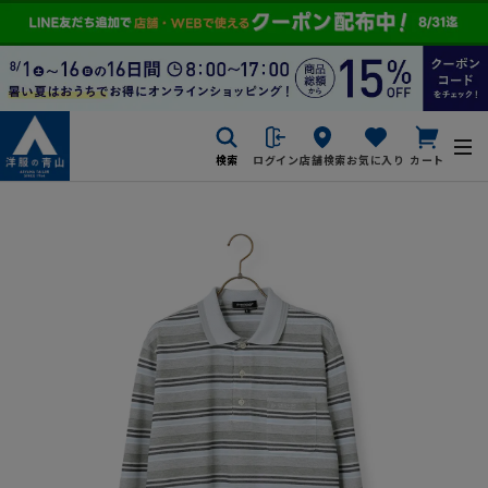
検索
ログイン
店舗検索
お気に入り
カート