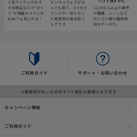
シゴト服ずかん
人気アイテムやおす
ビジネスウェアがな
すめ商品などの“おト
んでも揃う、4つのブ
12,000人以上の業界
ク“が満載のチラシが
ランドが一体となっ
や職種、シーンなど
Webでも見られる！
た新感覚の複合型ス
のシゴト服の着用傾
トアです
向をデータ化。
ご利用ガイド
サポート・お問い合わせ
※税表記がないものはすべて税込み価格となります
キャンペーン情報
ご利用ガイド