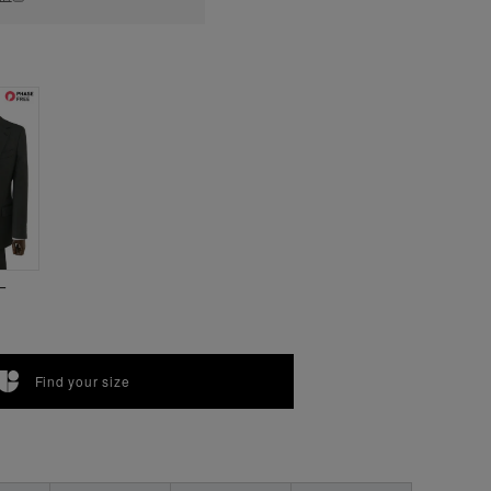
ー
Find your size