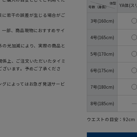
体型
YA体(ス
号数（身長）
表に若干の誤差が生じる場合がご
3号(160cm)
。一部、商品現物におすすめサイ
4号(165cm)
外の光加減により、実際の商品と
5号(170cm)
関係上、ご注文いただいたタイミ
ございます。予めご了承くださ
6号(175cm)
ングによってはお急ぎ発送サービ
7号(180cm)
―
8号(185cm)
ウエストの目安：
92
cm