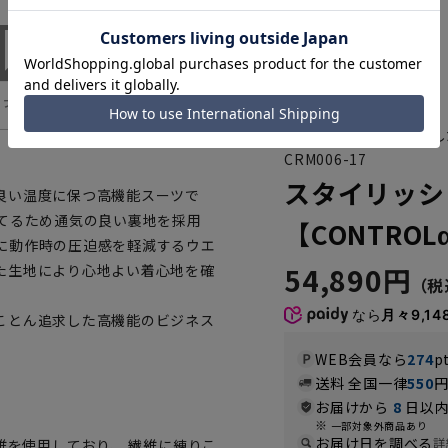
快適性をとことん追求し
CRM006-17
スタイリッシ
良い温度に保つ高機能スーツで
てるため通気の良い裏地を採用
【CONTROL
に動作時の圧迫感を軽減するウエ
54,890円
た生地により心地よい着心地を確
なら
月々9,14
ことん追求した高機能のビジネス
WEB会員なら
274
p
送料 全国一律
550
お届けから
8
日以内
一部対象外商品あり
お届け日を調べる
詳
維を使用しており、 繊維に練りこ