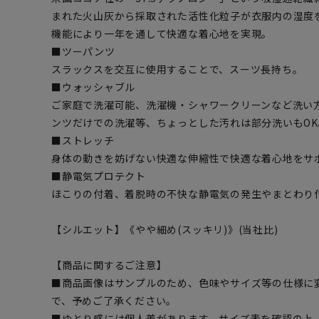
まれた火山灰から採取された活性化粒子が衣服内の湿度
機能により一年を通して快適な着心地を実現。
■ツーパンツ
スラックスを交互に使用することで、スーツ長持ち。
■ウォッシャブル
ご家庭で洗濯可能、洗濯機・シャワークリーンなど洗い
ンツだけでの洗濯等、ちょっとした汚れは部分洗いもOK
■ストレッチ
身体の動きを妨げない快適な伸縮性で快適な着心地をサ
■静電気プロテクト
ほこりの付着、着脱時の不快な静電気の発生やまとわり
【シルエット】《やや細め(スッキリ)》(当社比)
【商品に関するご注意】
■商品画像はサンプルのため、色味やサイズ等の仕様に
で、予めご了承ください。
■ゆとり感には個人差があります。サイズ表を確認の上