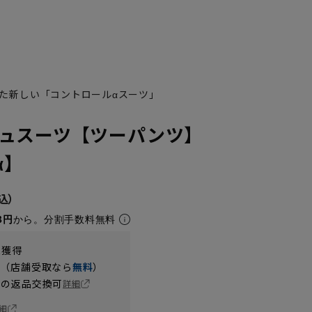
た新しい「コントロールαスーツ」
ュスーツ【ツーパンツ】
α】
8円
から。分割手数料無料
t獲得
円（店舗受取なら
無料
）
の返品交換可
詳細
細