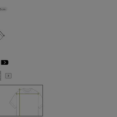
5cm
E3
BE4
BE5
BE6
BE7
BE8
BE9
YA4
YA5