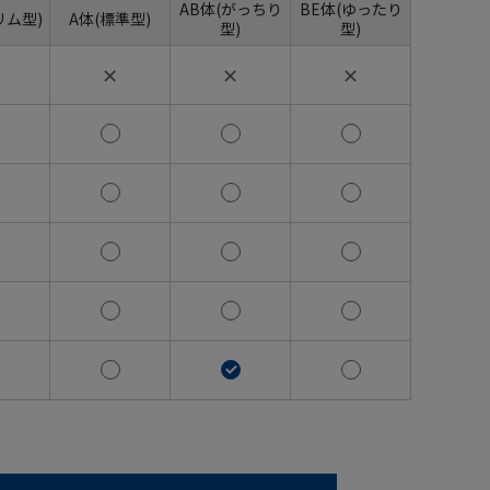
AB体(がっちり
BE体(ゆったり
リム型)
A体(標準型)
型)
型)
✕
✕
✕