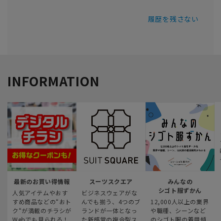
履歴を残さない
INFORMATION
最新のお買い得情報
スーツスクエア
みんなの
シゴト服ずかん
人気アイテムやおす
ビジネスウェアがな
すめ商品などの“おト
んでも揃う、4つのブ
12,000人以上の業界
ク“が満載のチラシが
ランドが一体となっ
や職種、シーンなど
Webでも見られる！
た新感覚の複合型ス
のシゴト服の着用傾