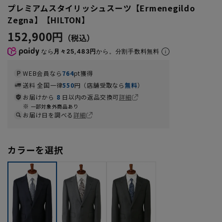
プレミアムスタイリッシュスーツ【Ermenegildo
Zegna】【HILTON】
152,900円
なら
月々25,483円
から。分割手数料無料
WEB会員なら
764
pt獲得
送料 全国一律
550
円（店舗受取なら
無料
）
お届けから
8
日以内の返品交換可
詳細
一部対象外商品あり
お届け日を調べる
詳細
カラーを選択