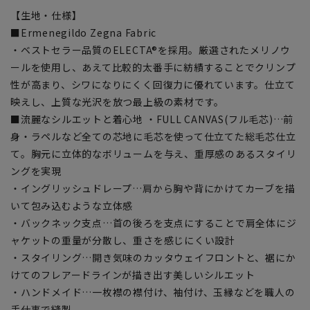
【生地・仕様】
■Ermenegildo Zegna Fabric
・ベストセラー品質のELECTA®を採用。厳選されたメリノウ
ールを使用し、あえて比較的太番手に紡績することでクリンプ
性が高まり、シワになりにくく回復力に優れています。仕立て
映えし、上質な光沢を放つ最上級の素材です。
■流麗なシルエットと着心地 ・FULL CANVAS(フル毛芯)…前
身・ラペルなど全ての芯地に毛芯を使って仕立てた総毛芯仕立
て。胸元に立体的なボリュームを与え、重厚感のあるスタイリ
ングを実現
・イングリッシュドレープ…肩から胸や背にかけてカーブを描
いて包み込むような立体感
・バックネック支点…首の後ろを支点にすることで肩全体にジ
ャケットの重量が分散し、重さを感じにくい設計
・スタイリング…開き気味のカッタウェイフロントと、裾にか
けてのフレアードラインが描き出す美しいシルエット
・ハンドメイド…一枚襟の襟付け、袖付け、玉縁などを職人の
手仕事で縫製