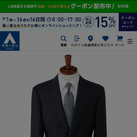
検索
ログイン
店舗検索
お気に入り
カート