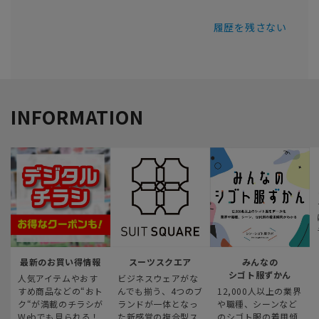
履歴を残さない
INFORMATION
最新のお買い得情報
スーツスクエア
みんなの
シゴト服ずかん
人気アイテムやおす
ビジネスウェアがな
すめ商品などの“おト
んでも揃う、4つのブ
12,000人以上の業界
ク“が満載のチラシが
ランドが一体となっ
や職種、シーンなど
Webでも見られる！
た新感覚の複合型ス
のシゴト服の着用傾