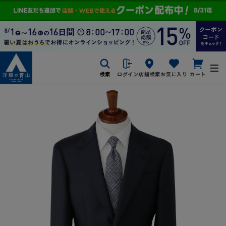
検索
ログイン
店舗検索
お気に入り
カート