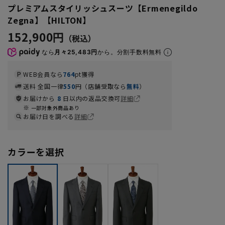
プレミアムスタイリッシュスーツ【Ermenegildo
Zegna】【HILTON】
152,900円
なら
月々25,483円
から。分割手数料無料
WEB会員なら
764
pt獲得
送料 全国一律
550
円（店舗受取なら
無料
）
お届けから
8
日以内の返品交換可
詳細
一部対象外商品あり
お届け日を調べる
詳細
カラーを選択