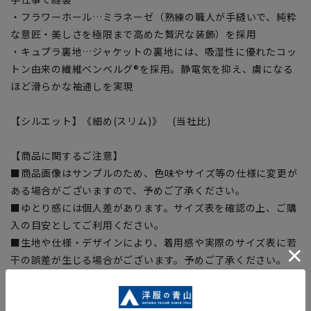
・フラワーホール…ミラネーゼ（熟練の職人が手縫いで、純粋
な意匠・美しさを極限まで高めた贅沢な装飾）を採用
・キュプラ裏地…ジャケットの裏地には、吸湿性に優れたコッ
トン由来の繊維ベンベルグ®を採用。静電気を抑え、虜になる
ほど滑らかな袖通しを実現
【シルエット】《細め(スリム)》 (当社比)
【商品に関するご注意】
■商品画像はサンプルのため、色味やサイズ等の仕様に変更が
ある場合がございますので、予めご了承ください。
■ゆとり感には個人差があります。サイズ表を確認の上、ご購
入の目安としてご利用ください。
■生地や仕様・デザインにより、着用感や実際のサイズ表に若
干の誤差が生じる場合がございます。予めご了承ください。
■サイズスペックは仕上がりサイズを記載しております。一
部、商品現物におすすめサイズ(ヌードサイズ)を記載している