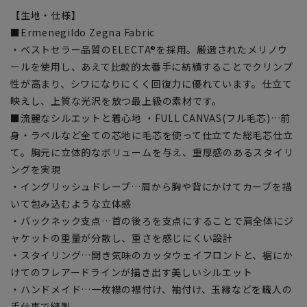
【生地・仕様】
■Ermenegildo Zegna Fabric
・ベストセラー品質のELECTA®を採用。厳選されたメリノウ
ールを使用し、あえて比較的太番手に紡績することでクリンプ
性が高まり、シワになりにくく回復力に優れています。仕立て
映えし、上質な光沢を放つ最上級の素材です。
■流麗なシルエットと着心地 ・FULL CANVAS(フル毛芯)…前
身・ラペルなど全ての芯地に毛芯を使って仕立てた総毛芯仕立
て。胸元に立体的なボリュームを与え、重厚感のあるスタイリ
ングを実現
・イングリッシュドレープ…肩から胸や背にかけてカーブを描
いて包み込むような立体感
・バックネック支点…首の後ろを支点にすることで肩全体にジ
ャケットの重量が分散し、重さを感じにくい設計
・スタイリング…開き気味のカッタウェイフロントと、裾にか
けてのフレアードラインが描き出す美しいシルエット
・ハンドメイド…一枚襟の襟付け、袖付け、玉縁などを職人の
手仕事で縫製