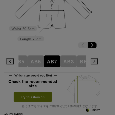
Waist
50.5cm
Length
75cm
AB4
AB5
AB6
AB7
AB8
BE3
BE4
Check the recommended
size
Try this item on
あくまでもサイズをご検討いただく際の目安となります。