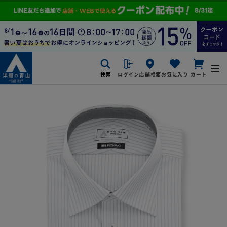
検索
ログイン
店舗検索
お気に入り
カート