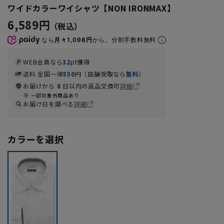
ワイドカラーワイシャツ【NON IRONMAX】
6,589円
なら
月々1,098円
から。分割手数料無料
WEB会員なら
32
pt獲得
送料 全国一律
550
円（店舗受取なら
無料
）
お届けから
8
日以内の返品交換可
詳細
一部対象外商品あり
お届け日を調べる
詳細
カラーを選択