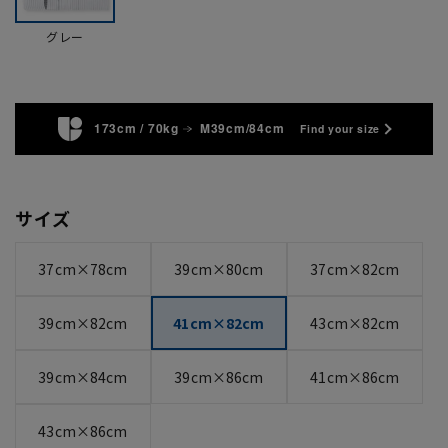
グレー
173cm / 70kg
M39cm/84cm
Find your size
サイズ
37cm×78cm
39cm×80cm
37cm×82cm
39cm×82cm
41cm×82cm
43cm×82cm
39cm×84cm
39cm×86cm
41cm×86cm
43cm×86cm