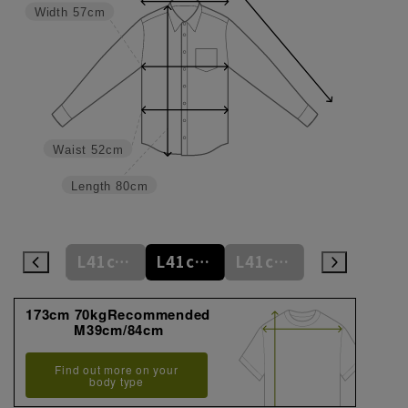
Width
57cm
Waist
52cm
Length
80cm
L41cm/78cm
L41cm/80cm
L41cm/82cm
L41cm/84cm
L41cm/86cm
173cm 70kgRecommended
M39cm/84cm
Find out more on your
body type