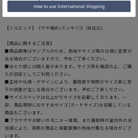
した。生地から付属まで、すべてに於いて厳しい基準をクリア
した素材を使用しているので、安心して着用いただけます。
【シルエット】《やや細め(スッキリ)》(当社比)
【商品に関するご注意】
■商品画像はサンプルのため、色味やサイズ等の仕様に変更が
ある場合がございますので、予めご了承ください。
■ゆとり感には個人差があります。サイズ表を確認の上、ご購
入の目安としてご利用ください。
■生地や仕様・デザインにより、着用感や実際のサイズ表に若
干の誤差が生じる場合がございます。予めご了承ください。
■サイズスペックは仕上がりサイズを記載しております。一
部、商品現物におすすめサイズ(ヌードサイズ)を記載している
商品もございます。
■ブラウザやお使いのモニター環境、また撮影時の室内外の光
加減により、実際の商品と掲載画像の色味が異なる場合がござ
います。