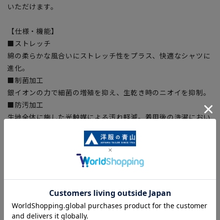
いただけます。
【仕様・機能】
■ストレッチ
綿の柔らかな風合いにストレッチ性をプラス、快適なシャツに
進化。
■制菌加工
銀イオンの力で細菌の増殖を抑え、生乾き時のニオイを抑制。
■防汚加工
生地全体に施した光触媒による汚れ軽減。着用後の洗濯におい
て、皮脂などの油汚れが落ちやすく、残った汚れ成分も天日干
しなどにより分解されます。
■スプリットヨーク
ヨークを背中の中心で斜めに切替えフィット感を高めるための
仕様。
■OEKO-TEX®
厳しい分析試験にクリアし世界最高水準の安全な繊維製品の証
「OEKO-TEX®STANDARD100」に認証された素材を使用しま