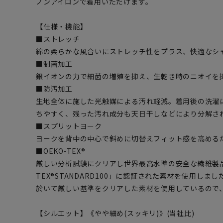
ノンアイロンで着用いただけます。
【仕様・機能】
■ストレッチ
綿の柔らかな風合いにストレッチ性をプラス、快適なシ
■制菌加工
銀イオンの力で細菌の増殖を抑え、生乾き時のニオイを
■防汚加工
生地全体に施した光触媒による汚れ軽減。着用後の洗濯
ちやすく、残った汚れ成分も天日干しなどにより分解さ
■スプリットヨーク
ヨークを背中の中心で斜めに切替えフィット感を高める
■OEKO-TEX®
厳しい分析試験にクリアし世界最高水準の安全な繊維製品
TEX®STANDARD100」に認証された素材を使用し
於いて厳しい基準をクリアした素材を使用しているので
【シルエット】《やや細め(スッキリ)》(当社比)