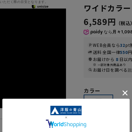
いただく際の目安となります。
ワイドカラーワ
6,589円
なら
月々1,09
WEB会員なら
32
pt
送料 全国一律
550
お届けから
8
日以内
一部対象外商品あり
お届け日を調べる
詳
カラー
機能一覧