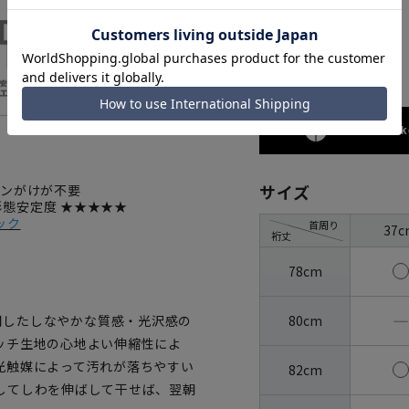
グレー
173cm / 70k
サイズ
ロンがけが不要
 形態安定度 ★★★★★
ック
首周り
37c
裄丈
78cm
―
80cm
を使用したしなやかな質感・光沢感の
ッチ生地の心地よい伸縮性によ
光触媒によって汚れが落ちやすい
82cm
してしわを伸ばして干せば、翌朝