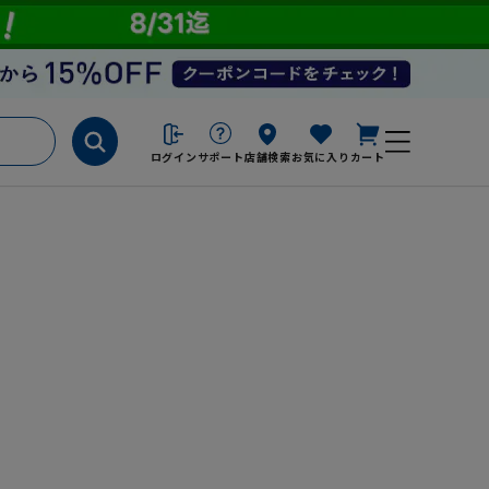
ログイン
サポート
店舗検索
お気に入り
カート