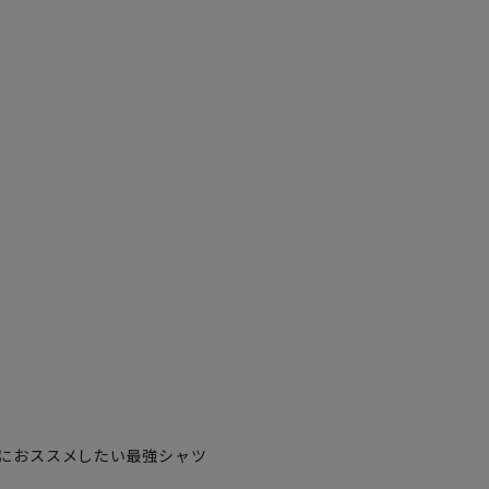
3L45cm/84cm
3L45cm/88cm
4L47cm/80cm
4L47cm/84cm
4L47cm/88cm
5L49cm/80cm
におススメしたい最強シャツ