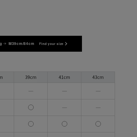
g
M39cm/84cm
Find your size
m
39cm
41cm
43cm
―
―
―
―
―