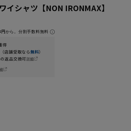
イシャツ【NON IRONMAX】
8円
から。分割手数料無料
獲得
円（店舗受取なら
無料
）
の返品交換可
詳細
細