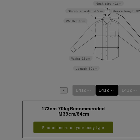
Neck size
41cm
Shoulder width
47cm
Sleeve length
8
Width
57cm
Waist
52cm
Length
80cm
m
L41cm/76cm
M39cm/88cm
L41cm/78cm
L41cm/80cm
L41cm/82cm
L41cm/84cm
173cm 70kgRecommended
M39cm/84cm
Find out more on your body type