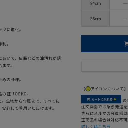
―
84cm
―
86cm
ャツに進化。
抑制。
において、皮脂などの油汚れが落
れます。
ための仕様。
【
アイコンについて
の証「OEKO-
の
ました。生地から付属まで、すべてに
注文画面でお急ぎ発送を
、安心して着用いただけます。
さらにメルマガ会員様は
正商品の場合は対応不可
詳しくはこちら