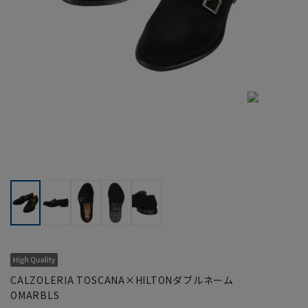
CALZOLERIA TOSCANA×HILTONダブルネーム
OMARBLS