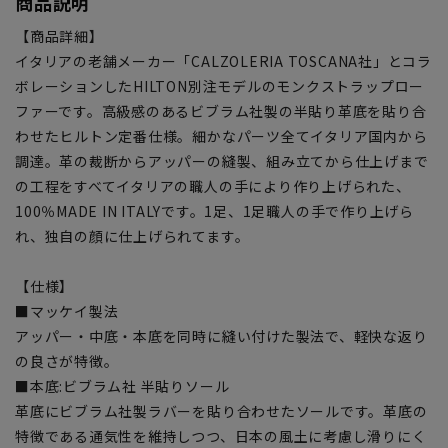
商品説明
【商品詳細】
イタリアの老舗メーカー「CALZOLERIA TOSCANA社」とコラ
ボレーションしたHILTON別注モデルのモンクストラップロー
ファーです。高級感のあるビブラム社製の半貼り革底を貼り合
わせたヒルトン定番仕様。細かなパーツ全てイタリア国内から
調達。革の裁断からアッパーの縫製、組み立てから仕上げまで
の工程をすべてイタリアの職人の手により作り上げられた、
100％MADE IN ITALYです。1足、1足職人の手で作り上げら
れ、独自の顔に仕上げられてます。
【仕様】
■マッケイ製法
アッパー・中底・本底を同時に縫い付けた製法で、軽快な返り
の良さが特徴。
■本底:ビブラム社 半貼りソール
革底にビブラム社製ラバーを貼り合わせたソールです。革底の
特徴である通気性を維持しつつ、日本の風土に考慮し滑りにく