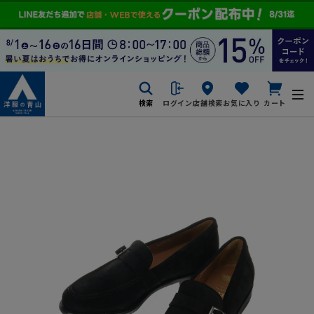
検索
ログイン
店舗検索
お気に入り
カート