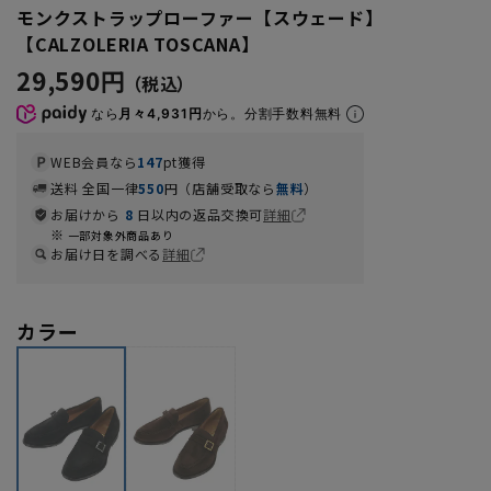
モンクストラップローファー【スウェード】
【CALZOLERIA TOSCANA】
29,590円
なら
月々4,931円
から。分割手数料無料
WEB会員なら
147
pt獲得
送料 全国一律
550
円（店舗受取なら
無料
）
お届けから
8
日以内の返品交換可
詳細
一部対象外商品あり
お届け日を調べる
詳細
カラー