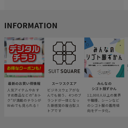
INFORMATION
最新のお買い得情報
スーツスクエア
みんなの
シゴト服ずかん
人気アイテムやおす
ビジネスウェアがな
すめ商品などの“おト
んでも揃う、4つのブ
12,000人以上の業界
ク“が満載のチラシが
ランドが一体となっ
や職種、シーンなど
Webでも見られる！
た新感覚の複合型ス
のシゴト服の着用傾
トアです
向をデータ化。