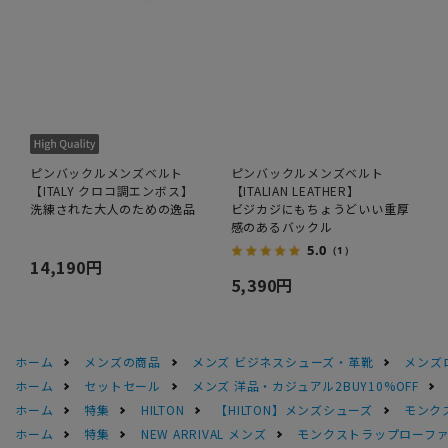
ピンバックルメンズベルト
ピンバックルメンズベルト
【ITALY クロコ調エンボス】
【ITALIAN LEATHER】
洗練された大人のための逸品
ビジカジにもちょうどいい重厚
感のあるバックル
5.0
（1）
14,190円
5,390円
ホーム
メンズの商品
メンズ ビジネスシューズ・革靴
メンズ
ホーム
セットセール
メンズ 洋品・カジュアル2BUY10%OFF
ホーム
特集
HILTON
【HILTON】メンズシューズ
モンクス
ホーム
特集
NEW ARRIVAL メンズ
モンクストラップローファー【