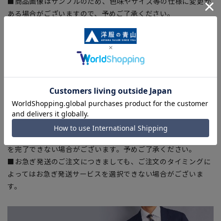
■商品画像はサンプルのため、色味やサイズ等の仕様に変更が
ある場合がございますので、予めご了承ください。
■生地や仕様・デザインにより、着用感や実際のサイズ表に若
干の誤差が生じる場合がございます。予めご了承ください。
■サイズスペックは仕上がりサイズを記載しております。一
部、商品現物におすすめサイズ(ヌードサイズ)を記載している
商品もございます。
■ブラウザやお使いのモニター環境、また撮影時の室内外の光
加減により、実際の商品と掲載画像の色味が異なる場合がござ
います。
■店舗や各モールサイトと商品在庫を共有しております関係
上、ご注文いただいたタイミングにより欠品が発生し、ご注文
を完了できない場合がございます。予めご了承ください。
■お急ぎ発送のご注文につきましても、ご注文のタイミングに
よってはお急ぎ発送サービスを選択できない場合がございま
す。