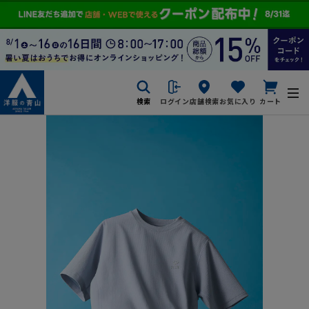
検索
ログイン
店舗検索
お気に入り
カート