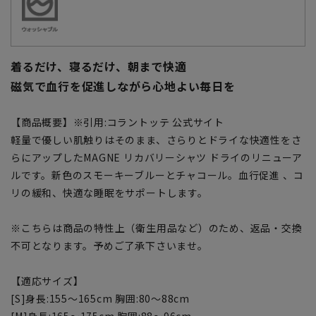
着るだけ、寝るだけ、朝まで快適
磁気で血行を促進しながら心地よい毎日を
【商品概要】※引用:コラントッテ 公式サイト
軽量で優しい肌触りはそのまま、さらりとドライな快適性をさ
らにアップしたMAGNE リカバリーシャツ ドライのリニューア
ルです。新色のスモーキーブルーとチャコール。血行促進 、コ
リの緩和、快適な睡眠をサポートします。
※こちらは商品の特性上（衛生用品など）のため、返品・交換
不可となります。予めご了承下さいませ。
【適応サイズ】
[S]身長:155～165cm 胸囲:80～88cm
[M]身長:165～175cm 胸囲:88～96cm