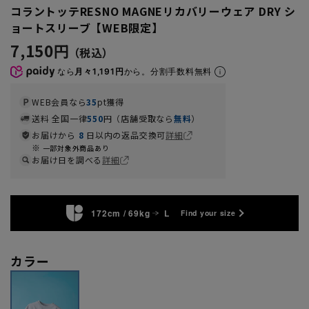
コラントッテRESNO MAGNEリカバリーウェア DRY シ
ョートスリーブ【WEB限定】
7,150円
なら
月々1,191円
から。分割手数料無料
WEB会員なら
35
pt獲得
送料 全国一律
550
円（店舗受取なら
無料
）
お届けから
8
日以内の返品交換可
詳細
一部対象外商品あり
お届け日を調べる
詳細
172cm / 69kg
L
Find your size
カラー