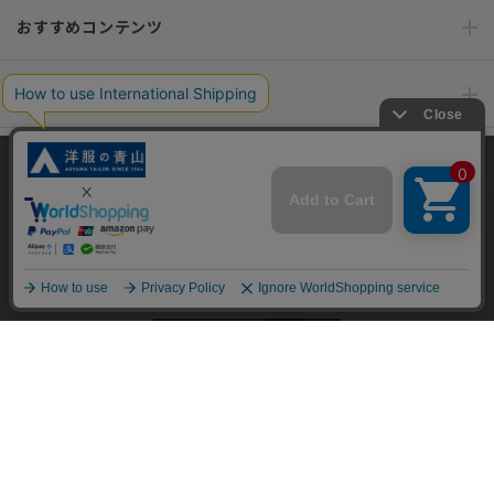
おすすめコンテンツ
ポリシー・企業情報
オーダースーツなら SHITATE
当サイトでは、快適な閲覧体験とコンテンツ改善のためにCookieを使用
しています。閲覧を続けることで、Cookieの使用に同意したものとみな
します。詳細については
プライバシーポリシー
をご確認ください。
OFFICIAL SNS
同意して閉じる