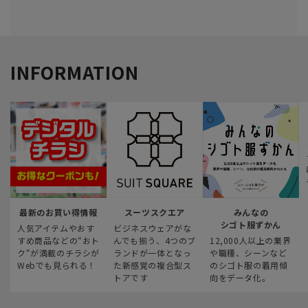
INFORMATION
最新のお買い得情報
スーツスクエア
みんなの
シゴト服ずかん
人気アイテムやおす
ビジネスウェアがな
すめ商品などの“おト
んでも揃う、4つのブ
12,000人以上の業界
ク“が満載のチラシが
ランドが一体となっ
や職種、シーンなど
Webでも見られる！
た新感覚の複合型ス
のシゴト服の着用傾
トアです
向をデータ化。