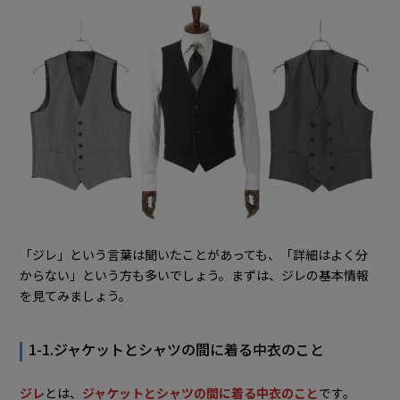
4-1.ビジネスシーン
4-2.パーティー・結婚式
4-3.デート・食事
5. 【メンズ】ジレをおしゃれに着こなすポイント
5-1.初めて着るならワントーンコーデがおすすめ
5-2.ジャストサイズのジレを選ぶ
5-3.インナー選びでアレンジ
6. 【シーン別】メンズジレのおすすめコーディネート
「ジレ」という言葉は聞いたことがあっても、「詳細はよく分
6-1.ジレ×フレッシャーズスーツ｜新入社員研修
からない」という方も多いでしょう。まずは、ジレの基本情報
を見てみましょう。
6-2.ジレ×ストライプシャツ｜フォーマル・ビジネス
6-3.ジレ×蝶ネクタイ｜結婚式・パーティー
1-1.ジャケットとシャツの間に着る中衣のこと
7. メンズ・ジレの取り扱いが豊富な洋服の青山
8. 【メンズ】ジレに関するよくある質問
ジレ
とは、
ジャケットとシャツの間に着る中衣のこと
です。