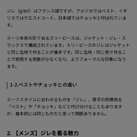
Q1. ジレの大きいサイズを選ぶのはあり？
ジレ（gilet）はフランス語ですが、アメリカではベスト、イギ
Q2. 結婚式にジレを着用しても良い？
リスではウエストコート、日本語ではチョッキと呼ばれていま
す。
Q3. ジレでおすすめの素材は？
9. メンズファッションにジレを取り入れてみよう
スーツ本来の形であるスリーピースは、ジャケット・ジレ・ス
ラックスで構成されています。スリーピースのジレはジャケット
と同じ生地で作ることが基本です。同じ生地・同じ色で作るこ
とで使用する色数が少なくなり、よりフォーマルな印象になり
ます。
1-2.ベストやチョッキとの違い
スーツスタイルに合わせるものを「ジレ」、厚手の防寒具を
「ベスト」や「チョッキ」などと呼び分けることもあります
が、基本的には同じものだと思って問題ありません。
2. 【メンズ】ジレを着る魅力