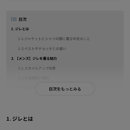
目次
1. ジレとは
1-1.ジャケットとシャツの間に着る中衣のこと
1-2.ベストやチョッキとの違い
2. 【メンズ】ジレを着る魅力
2-1.スタイルアップ効果
2-2.体温調節に便利
2-3.格式が高い印象に
3. メンズのジレの種類
3-1.シングルボタン
1. ジレとは
3-2.ダブルボタン
4. 【メンズ】ジレの着用シーン