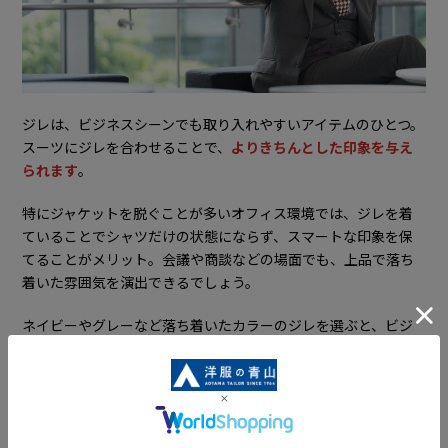
ジレは、ビジネスシーンでも取り入れやすいアイテムのひとつ。
スーツにジレを合わせることで、
よりきちんとした印象を与え
られます
。
特にジャケットを脱ぐことが多いオフィス環境では、ジレを着
ていることでシャツだけの状態にならず、スマートな印象を保
てることがメリット。会議や商談などの場面でも、上品で落ち
着いた雰囲気を演出できるでしょう。
ネイビーやグレーなど落ち着いたカラーのジレを選ぶと、ビジ
ネススタイルにも取り入れやすくなります。
4-2.パーティー・結婚式