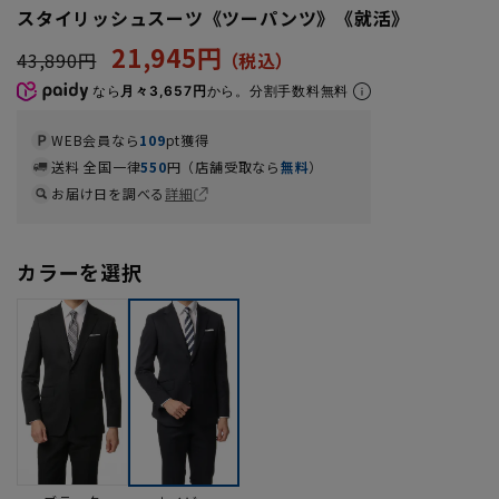
スタイリッシュスーツ《ツーパンツ》《就活》
21,945円
43,890円
なら
月々3,657円
から。分割手数料無料
WEB会員なら
109
pt獲得
送料 全国一律
550
円（店舗受取なら
無料
）
お届け日を調べる
詳細
カラーを選択