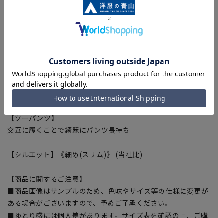
身体の動きを阻害しない抜群の着心地
【アクティブムーブ】
表地の伸縮に追随するストレッチ裏地
【シワ抑制】
伸縮性や生地の特性によってシワになりにくい
【ウエストストレッチ】
ウエストに横方向のストレッチ性を与え腰周り快適
【形状記憶プリーツ】
いつでもパリッとしたプリーツラインを実現
【ツーパンツ】
交互に履くことで綺麗にパンツ長持ち
【シルエット】《細め(スリム)》 (当社比)
【商品に関するご注意】
■商品画像はサンプルのため、色味やサイズ等の仕様に変更が
ある場合がございますので、予めご了承ください。
■ゆとり感には個人差があります。サイズ表を確認の上、ご購