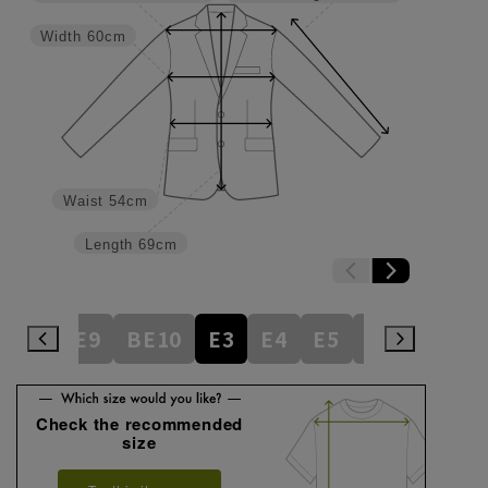
Width
60cm
Waist
54cm
Length
69cm
BE8
BE9
BE10
E3
E4
E5
E6
E7
E
Check the recommended
size