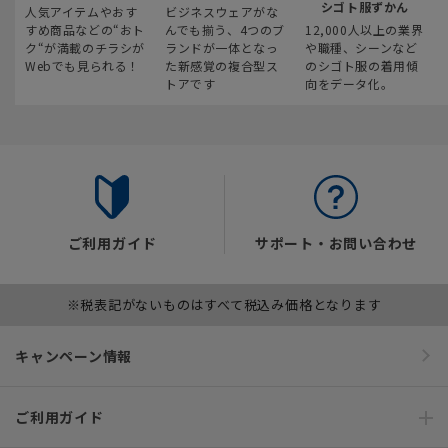
シゴト服ずかん
人気アイテムやおす
ビジネスウェアがな
すめ商品などの“おト
んでも揃う、4つのブ
12,000人以上の業界
ク“が満載のチラシが
ランドが一体となっ
や職種、シーンなど
Webでも見られる！
た新感覚の複合型ス
のシゴト服の着用傾
トアです
向をデータ化。
ご利用ガイド
サポート・お問い合わせ
※税表記がないものはすべて税込み価格となります
キャンペーン情報
ご利用ガイド