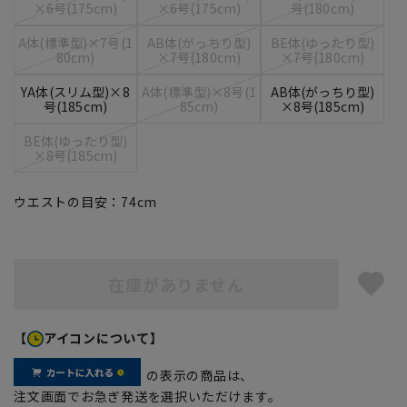
×6号(175cm)
×6号(175cm)
号(180cm)
A体(標準型)×7号(1
AB体(がっちり型)
BE体(ゆったり型)
80cm)
×7号(180cm)
×7号(180cm)
YA体(スリム型)×8
A体(標準型)×8号(1
AB体(がっちり型)
号(185cm)
85cm)
×8号(185cm)
BE体(ゆったり型)
×8号(185cm)
ウエストの目安：
74
cm
在庫がありません
【
アイコンについて】
の表示の商品は、
注文画面でお急ぎ発送を選択いただけます。