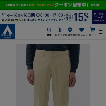
検索
ログイン
店舗検索
お気に入り
カート