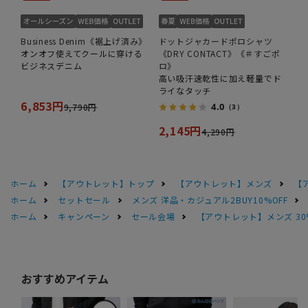
Business Denim《裾上げ済み》
ドットジャカードポロシャツ
オンオフ使えてクールに穿ける
《DRY CONTACT》《＃すごポ
ビジネスデニム
ロ》
高い吸汗速乾性に加え軽量でド
ライなタッチ
6,853円
4.0
9,790円
（3）
2,145円
4,290円
ホーム
【アウトレット】トップ
【アウトレット】メンズ
【
ホーム
セットセール
メンズ 洋品・カジュアル2BUY10%OFF
ホーム
キャンペーン
セール会場
【アウトレット】メンズ 30