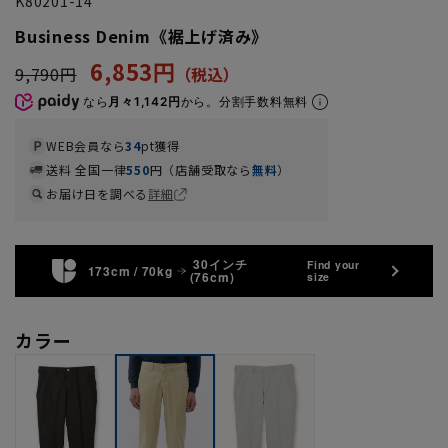
K80201-14
Business Denim《裾上げ済み》
6,853円
9,790円
なら
月々1,142円
から。分割手数料無料
WEB会員なら
34
pt獲得
送料 全国一律
550
円（店舗受取なら
無料
）
お届け日を調べる
詳細
30インチ
Find your
173cm / 70kg
(76cm)
size
カラー