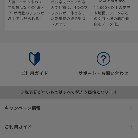
シゴト服ずかん
人気アイテムやおす
ビジネスウェアがな
すめ商品などの“おト
んでも揃う、4つのブ
12,000人以上の業界
ク“が満載のチラシが
ランドが一体となっ
や職種、シーンなど
Webでも見られる！
た新感覚の複合型ス
のシゴト服の着用傾
トアです
向をデータ化。
ご利用ガイド
サポート・お問い合わせ
※税表記がないものはすべて税込み価格となります
キャンペーン情報
ご利用ガイド