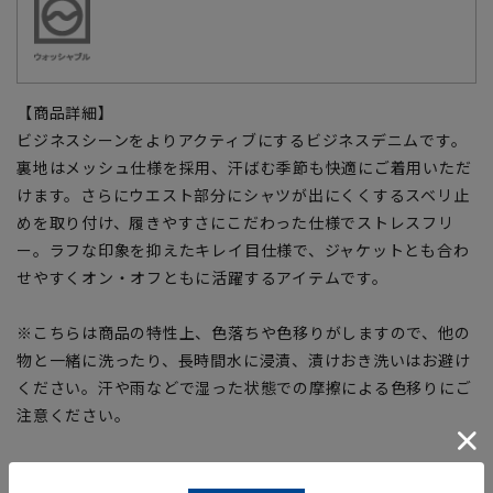
【商品詳細】
ビジネスシーンをよりアクティブにするビジネスデニムです。
裏地はメッシュ仕様を採用、汗ばむ季節も快適にご着用いただ
けます。さらにウエスト部分にシャツが出にくくするスベリ止
めを取り付け、履きやすさにこだわった仕様でストレスフリ
ー。ラフな印象を抑えたキレイ目仕様で、ジャケットとも合わ
せやすくオン・オフともに活躍するアイテムです。
※こちらは商品の特性上、色落ちや色移りがしますので、他の
物と一緒に洗ったり、長時間水に浸漬、漬けおき洗いはお避け
ください。汗や雨などで湿った状態での摩擦による色移りにご
注意ください。
【お直しについて】