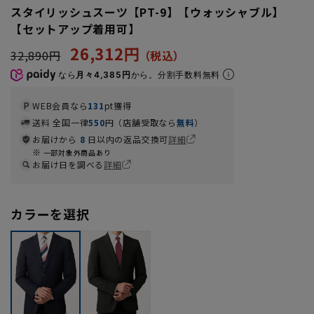
スタイリッシュスーツ【PT-9】【ウォッシャブル】
【セットアップ着用可】
26,312円
32,890円
なら
月々4,385円
から。分割手数料無料
WEB会員なら
131
pt獲得
送料 全国一律
550
円（店舗受取なら
無料
）
お届けから
8
日以内の返品交換可
詳細
一部対象外商品あり
お届け日を調べる
詳細
カラーを選択