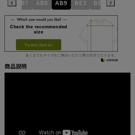
AB6
AB7
AB8
AB9
BE3
BE4
BE5
Check the recommended
size
Try this item on
あくまでもサイズをご検討いただく際の目安となります。
商品説明