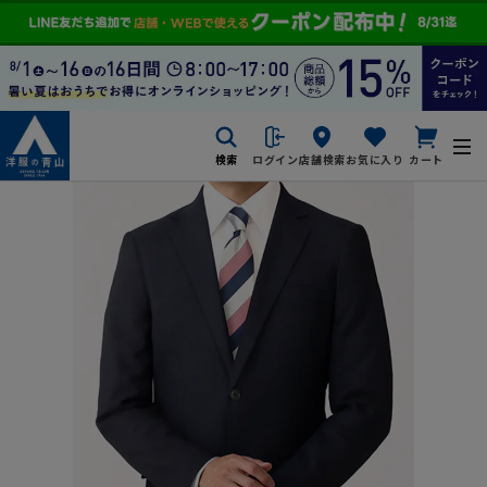
検索
ログイン
店舗検索
お気に入り
カート