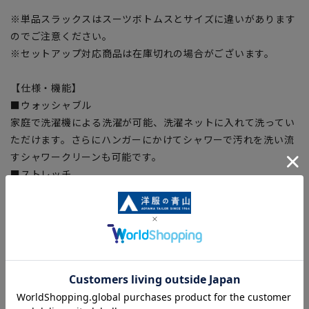
※単品スラックスはスーツボトムスとサイズに違いがあります
のでご注意ください。
※セットアップ対応商品は在庫切れの場合がございます。
【仕様・機能】
■ウォッシャブル
家庭で洗濯機による洗濯が可能、洗濯ネットに入れて洗ってい
ただけます。さらにハンガーにかけてシャワーで汚れを洗い流
すシャワークリーンも可能です。
■ストレッチ
身体の動きを妨げない生地特性でタテ・ヨコと心地よい伸縮
性。
■ジャケット裏地
背裏・脇裏はメッシュ仕立てによる速乾・ストレッチ素材。袖
裏に軽量で水抜けが良く、優れた速乾性の東レ「アクアオウ
®」使用。
■折り目スッキリ