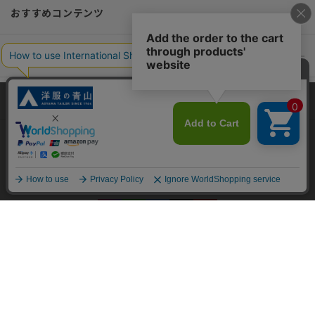
おすすめコンテンツ
ポリシー・企業情報
オーダースーツなら SHITATE
当サイトでは、快適な閲覧体験とコンテンツ改善のためにCookieを使用
しています。閲覧を続けることで、Cookieの使用に同意したものとみな
します。詳細については
プライバシーポリシー
をご確認ください。
OFFICIAL SNS
同意して閉じる