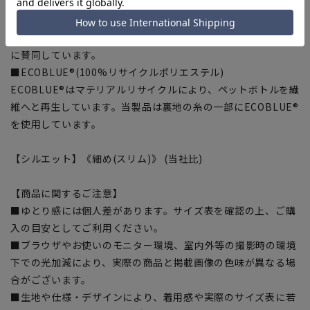
生地特性により綺麗なプリーツラインをキープ。
■Plastics Smart
この商品はリサイクル原料を使用し、プラスチック・スマート
に賛同しています。
■ECOBLUE®(100%リサイクルポリエステル)
ECOBLUE®はマテリアルリサイクルにより、ペットボトルを繊
維へと再生しています。当製品は裏地の糸の一部にECOBLUE®
を使用しています。
【シルエット】《細め(スリム)》 (当社比)
【商品に関するご注意】
■ゆとり感には個人差があります。サイズ表を確認の上、ご購
入の目安としてご利用ください。
■ブラウザやお使いのモニター環境、室内外等の撮影時の環境
下での光加減により、実際の商品と掲載画像の色味が異なる場
合がございます。
■生地や仕様・デザインにより、着用感や実際のサイズ表に若