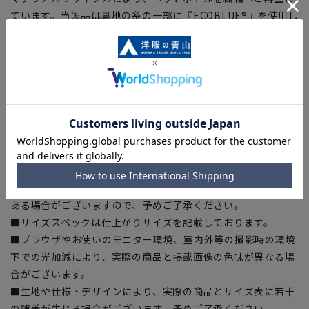
ています。当製品は裏地の糸の一部に『ECOBLUE®』を使用し
ています。
【お直しについて】
こちらの商品の裾直しをする場合は店舗にて承ります。補正料
金については店舗へお問い合わせください。商品の股下以上の
長さの調節は出来ません、予めご了承ください。
【商品に関するご注意】
■商品画像はサンプルのため、色味やサイズ等の仕様に変更が
ある場合がございますので、予めご了承ください。
■サイズスペックは仕上がりサイズを記載しております。
■ブラウザやお使いのモニター環境、室内外等の撮影時の環境
下での光加減により、実際の商品と掲載画像の色味が異なる場
合がございます。
■生地や仕様・デザインにより、実際の商品とサイズ表に若干
の誤差が生じる場合がございます。予めご了承ください。