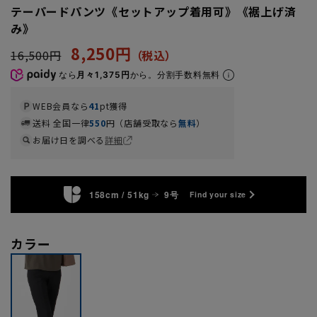
テーパードパンツ《セットアップ着用可》《裾上げ済
み》
8,250円
16,500円
なら
月々1,375円
から。分割手数料無料
WEB会員なら
41
pt獲得
送料 全国一律
550
円（店舗受取なら
無料
）
お届け日を調べる
詳細
158cm / 51kg
9号
Find your size
カラー