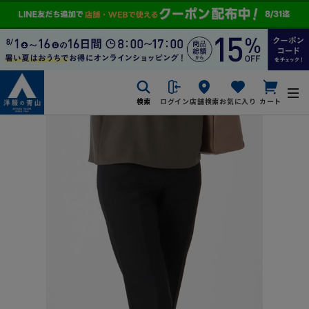
検索
ログイン
店舗検索
お気に入り
カート