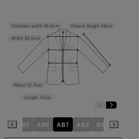
Shoulder width
46.8cm
Sleeve length
63cm
Width
56.5cm
Waist
51.3cm
Length
74cm
AB4
AB5
AB6
AB7
AB8
BE3
BE4