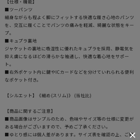
【仕様・機能】
■ツーパンツ
細身ながらも程よく脚にフィットする快適な履き心地のパンツ
を、交互に履くことでパンツの痛みを軽減、綺麗な状態をキー
プ。
■キュプラ裏地
ジャケットの裏地に吸湿性に優れたキュプラを採用、静電気を
抑え虜になるほどの滑らかな袖通し、快適な着心地をサポー
ト。
■右外ポケット内に鍵やICカードなどを分けていれられる便利
なポケット付き。
【シルエット】《細め(スリム)》 (当社比)
【商品に関するご注意】
■商品画像はサンプルのため、色味やサイズ等の仕様に変更が
ある場合がございますので、予めご了承ください。
■ゆとり感には個人差があります。サイズ表を確認の上、ご購