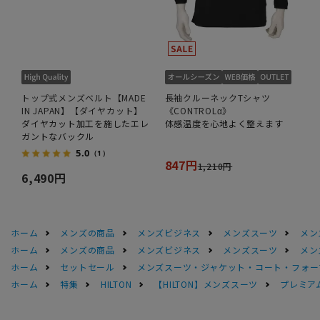
トップ式メンズベルト【MADE
長袖クルーネックTシャツ
IN JAPAN】【ダイヤカット】
《CONTROLα》
ダイヤカット加工を施したエレ
体感温度を心地よく整えます
ガントなバックル
5.0
（1）
847円
1,210円
6,490円
ホーム
メンズの商品
メンズビジネス
メンズスーツ
メン
ホーム
メンズの商品
メンズビジネス
メンズスーツ
メン
ホーム
セットセール
メンズスーツ・ジャケット・コート・フォーマル
ホーム
特集
HILTON
【HILTON】メンズスーツ
プレミアム