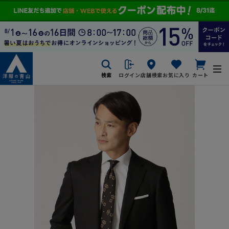
検索
ログイン
店舗検索
お気に入り
カート