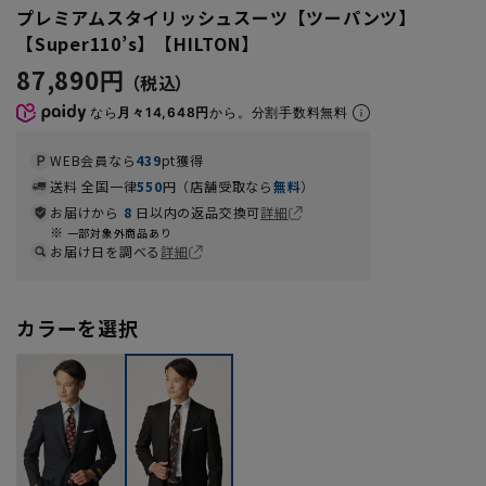
プレミアムスタイリッシュスーツ【ツーパンツ】
【Super110’s】【HILTON】
87,890円
なら
月々14,648円
から。分割手数料無料
WEB会員なら
439
pt獲得
送料 全国一律
550
円（店舗受取なら
無料
）
お届けから
8
日以内の返品交換可
詳細
一部対象外商品あり
お届け日を調べる
詳細
カラーを選択