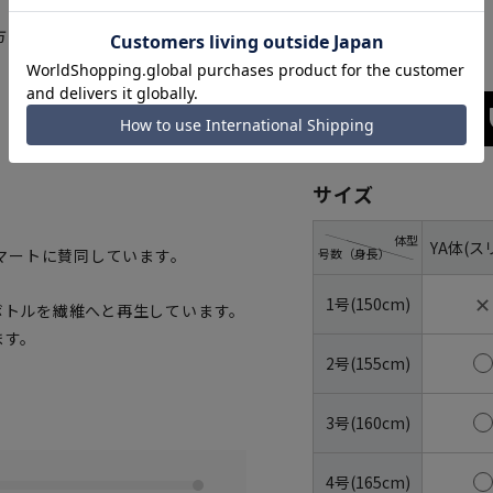
ブラック
方も選べます。
サイズ
体型
YA体(ス
号数（身長）
マートに賛同しています。
✕
1号(150cm)
トボトルを繊維へと再生しています。
ます。
2号(155cm)
3号(160cm)
4号(165cm)