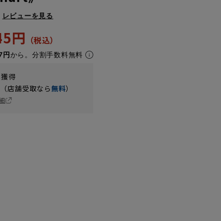
レビューを見る
945円
7円
から。分割手数料無料
t獲得
円（店舗受取なら
無料
）
細