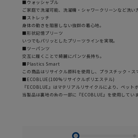
■ウォッシャブル
ご家庭で洗濯可能、洗濯機・シャワークリーンなど洗い
■ストレッチ
身体の動きを阻害しない抜群の着心地。
■形状記憶プリーツ
いつでもパリッとしたプリーツラインを実現。
■ツーパンツ
交互に履くことで綺麗にパンツ長持ち。
■Plastics Smart
この商品はリサイクル原料を使用し、プラスチック・ス
■ECOBLUE(100%リサイクルポリエステル)
『ECOBLUE』はマテリアルリサイクルにより、ペッ
当製品は裏地の糸の一部に『ECOBLUE』を使用してい