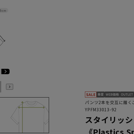
.5cm
E6
E7
E8
E9
E10
K4
K5
K6
K7
K8
K9
パンツ2本を交互に履く
YPFM33013-92
スタイリッシ
《Plastics 