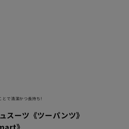
K10
YA1
YA2
YA4
YA5
YA6
YA7
AB10
Y
ことで清潔かつ長持ち!
ュスーツ《ツーパンツ》
Smart》