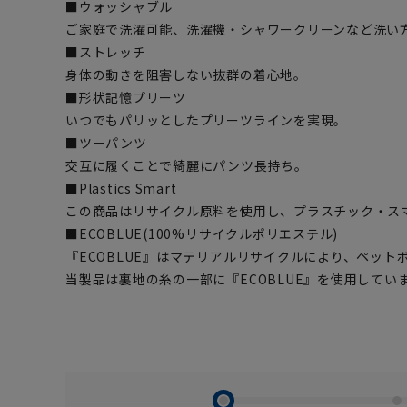
■ウォッシャブル
ご家庭で洗濯可能、洗濯機・シャワークリーンなど洗い
■ストレッチ
身体の動きを阻害しない抜群の着心地。
■形状記憶プリーツ
いつでもパリッとしたプリーツラインを実現。
■ツーパンツ
交互に履くことで綺麗にパンツ長持ち。
■Plastics Smart
この商品はリサイクル原料を使用し、プラスチック・ス
■ECOBLUE(100%リサイクルポリエステル)
『ECOBLUE』はマテリアルリサイクルにより、ペッ
当製品は裏地の糸の一部に『ECOBLUE』を使用してい