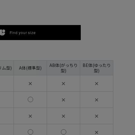
Find your size
AB体(がっちり
BE体(ゆったり
リム型)
A体(標準型)
型)
型)
✕
✕
✕
✕
✕
✕
✕
✕
✕