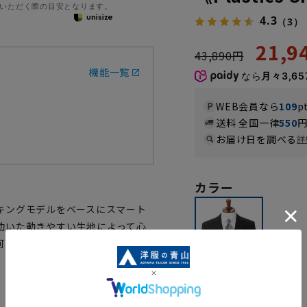
いただく際の目安となります。
4.3
（3）
21,
43,890円
機能一覧
なら
月々3,65
WEB会員なら
109
p
送料 全国一律
550
お届け日を調べる
詳
カラー
キングモデルをベースにスマート
効いた動きやすい生地によって心
可能、汗ばむ季節におすすめのウ