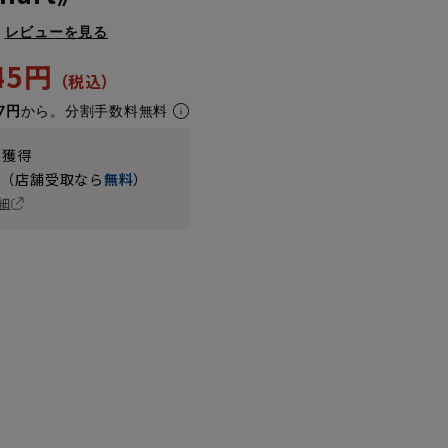
レビューを見る
945円
7円
から。分割手数料無料
t獲得
円（店舗受取なら
無料
）
細