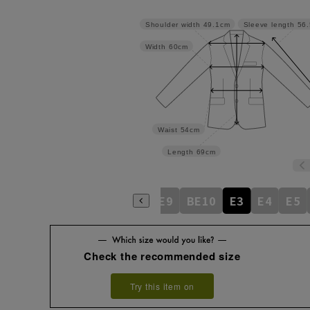
Shoulder width
49.1cm
Sleeve length
56
Width
60cm
Waist
54cm
Length
69cm
BE5
BE6
BE7
BE8
BE9
BE10
E3
E4
E5
Check the recommended size
Try this item on