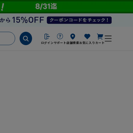
ログイン
サポート
店舗検索
お気に入り
カート