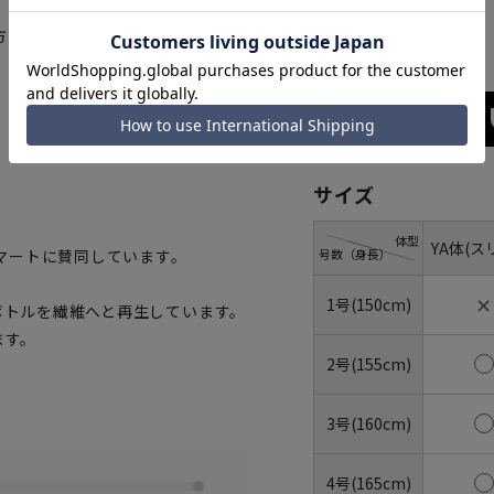
ブラック
方も選べます。
サイズ
体型
YA体(ス
号数（身長）
マートに賛同しています。
✕
1号(150cm)
トボトルを繊維へと再生しています。
ます。
2号(155cm)
3号(160cm)
4号(165cm)