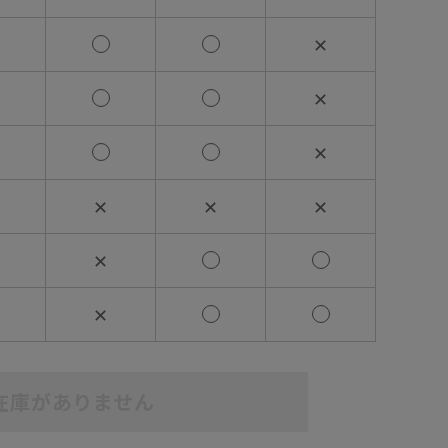
✕
✕
✕
✕
✕
✕
✕
✕
在庫がありません