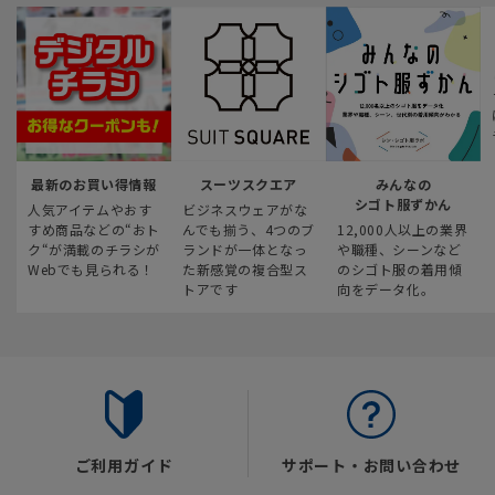
最新のお買い得情報
スーツスクエア
みんなの
シゴト服ずかん
人気アイテムやおす
ビジネスウェアがな
すめ商品などの“おト
んでも揃う、4つのブ
12,000人以上の業界
ク“が満載のチラシが
ランドが一体となっ
や職種、シーンなど
Webでも見られる！
た新感覚の複合型ス
のシゴト服の着用傾
トアです
向をデータ化。
ご利用ガイド
サポート・お問い合わせ