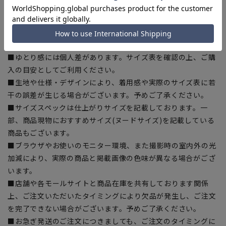
【商品に関するご注意】
■商品画像はサンプルのため、色味やサイズ等の仕様に変更が
ある場合がございますので、予めご了承ください。
■ゆとり感には個人差があります。サイズ表を確認の上、ご購
入の目安としてご利用ください。
■生地や仕様・デザインにより、着用感や実際のサイズ表に若
干の誤差が生じる場合がございます。予めご了承ください。
■サイズスペックは仕上がりサイズを記載しております。一
部、商品現物におすすめサイズ(ヌードサイズ)を記載している
商品もございます。
■ブラウザやお使いのモニター環境、また撮影時の室内外の光
加減により、実際の商品と掲載画像の色味が異なる場合がござ
います。
■店舗や各モールサイトと商品在庫を共有しております関係
上、ご注文いただいたタイミングにより欠品が発生し、ご注文
を完了できない場合がございます。予めご了承ください。
■お急ぎ発送のご注文につきましても、ご注文のタイミングに