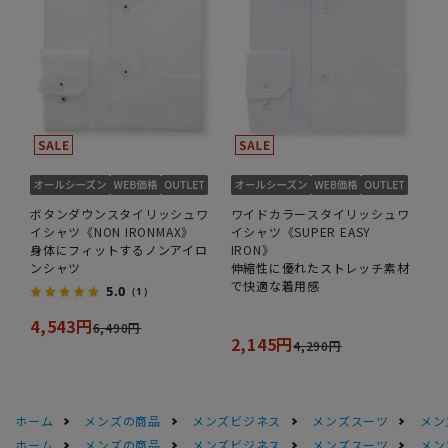
ボタンダウンスタイリッシュワ
ワイドカラースタイリッシュワ
イシャツ《NON IRONMAX》
イシャツ《SUPER EASY
身体にフィットするノンアイロ
IRON》
ンシャツ
伸縮性に優れたストレッチ素材
で快適な着用感
5.0
（1）
4,543円
6,490円
2,145円
4,290円
ホーム
メンズの商品
メンズビジネス
メンズスーツ
メン
ホーム
メンズの商品
メンズビジネス
メンズスーツ
メン