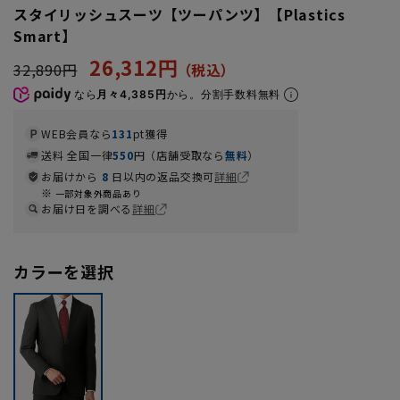
スタイリッシュスーツ【ツーパンツ】【Plastics
Smart】
26,312円
32,890円
なら
月々4,385円
から。分割手数料無料
WEB会員なら
131
pt獲得
送料 全国一律
550
円（店舗受取なら
無料
）
お届けから
8
日以内の返品交換可
詳細
一部対象外商品あり
お届け日を調べる
詳細
カラーを選択