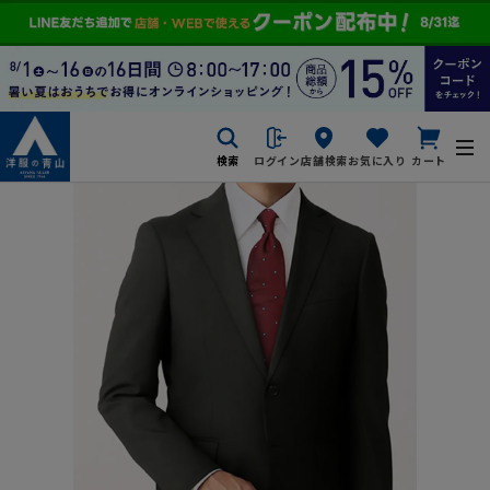
検索
ログイン
店舗検索
お気に入り
カート