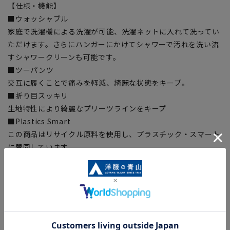
【仕様・機能】
■ウォッシャブル
家庭で洗濯機による洗濯が可能、洗濯ネットに入れて洗ってい
ただけます。さらにハンガーにかけてシャワーで汚れを洗い流
すシャワークリーンも可能です。
■ツーパンツ
交互に履くことで痛みを軽減、綺麗な状態をキープ。
■折り目スッキリ
生地特性により綺麗なプリーツラインをキープ
■Plastics Smart
この商品はリサイクル原料を使用し、プラスチック・スマート
に賛同しています。
■ECOBLUE®(100%リサイクルポリエステル)
『ECOBLUE』はマテリアルリサイクルにより、ペットボトル
を繊維へと再生しています。当製品は裏地の糸の一部に
『ECOBLUE』を使用しています。
【シルエット】《細め(スリム)》 (当社比)