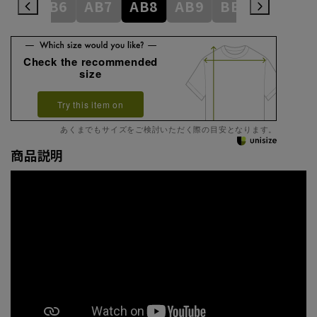
AB5
AB6
AB7
AB8
AB9
BE3
BE4
Check the recommended
size
Try this item on
あくまでもサイズをご検討いただく際の目安となります。
商品説明