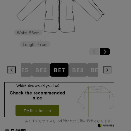
Waist
56cm
Length
77cm
BE4
BE5
BE6
BE7
BE8
BE9
BE10
Check the recommended
size
Try this item on
あくまでもサイズをご検討いただく際の目安となります。