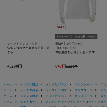
フィットメンズベルト
長袖VネックTシャツ
体型に合わせた最適な位置で留
《CONTROLα》
まる
体感温度を心地よく整えます
4,290円
847円
1,210円
ホーム
メンズの商品
メンズビジネス
メンズスーツ
メン
ホーム
メンズの商品
メンズビジネス
メンズスーツ
メン
ホーム
メンズの商品
メンズビジネス
メンズスーツ
メン
ホーム
セットセール
メンズスーツ・ジャケット・コート・フォーマル