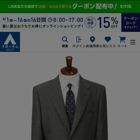
検索
ログイン
店舗検索
お気に入り
カート