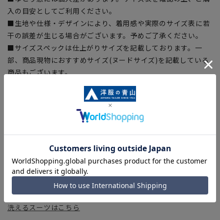
入の目安としてご利用ください。
■生地や仕様・デザインにより、着用感や実際のサイズ表に若
干の誤差が生じる場合がございます。予めご了承ください。
■サイズスペックは仕上がりサイズを記載しております。一
部、商品現物におすすめサイズ(ヌードサイズ)を記載している
商品もございます。
■ブラウザやお使いのモニター環境、また撮影時の室内外の光
加減により、実際の商品と掲載画像の色味が異なる場合がござ
います。
■店舗や各モールサイトと商品在庫を共有しております関係
上、ご注文いただいたタイミングにより欠品が発生し、ご注文
を完了できない場合がございます。予めご了承ください。
■お急ぎ発送のご注文につきましても、ご注文のタイミングに
よってはお急ぎ発送サービスを選択できない場合がございま
す。
洗えるスーツはこちら