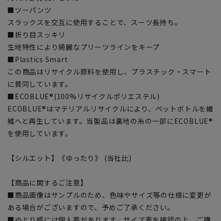
■ツーパンツ
スラックスを交互に使用することで、スーツ長持ち。
■折り目スッキリ
生地特性により綺麗なプリーツラインをキープ
■Plastics Smart
この商品はリサイクル原料を使用し、プラスチック・スマート
に賛同しています。
■ECOBLUE®(100%リサイクルポリエステル)
ECOBLUE®はマテリアルリサイクルにより、ペットボトルを繊
維へと再生しています。当製品は裏地の糸の一部にECOBLUE®
を使用しています。
【シルエット】《ゆったり》 (当社比)
【商品に関するご注意】
■商品画像はサンプルのため、色味やサイズ等の仕様に変更が
ある場合がございますので、予めご了承ください。
■ゆとり感には個人差があります。サイズ表を確認の上、ご購