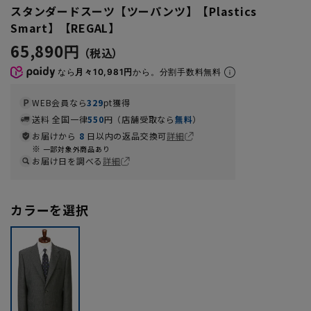
スタンダードスーツ【ツーパンツ】【Plastics
Smart】【REGAL】
65,890円
なら
月々10,981円
から。分割手数料無料
WEB会員なら
329
pt獲得
送料 全国一律
550
円（店舗受取なら
無料
）
お届けから
8
日以内の返品交換可
詳細
一部対象外商品あり
お届け日を調べる
詳細
カラーを選択