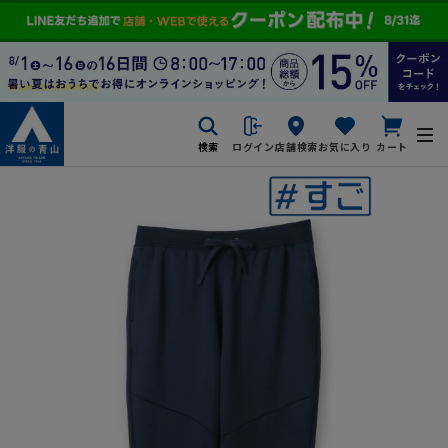
検索
ログイン
店舗検索
お気に入り
カート