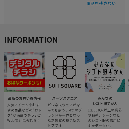
履歴を残さない
INFORMATION
最新のお買い得情報
スーツスクエア
みんなの
シゴト服ずかん
人気アイテムやおす
ビジネスウェアがな
すめ商品などの“おト
んでも揃う、4つのブ
12,000人以上の業界
ク“が満載のチラシが
ランドが一体となっ
や職種、シーンなど
Webでも見られる！
た新感覚の複合型ス
のシゴト服の着用傾
トアです
向をデータ化。