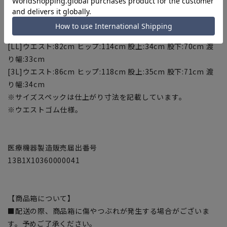
幅:31cm
[L]ウエスト:78cm ヒップ:110cm 股上:33cm 股下:69cm 渡り
幅:32cm
[LL]ウエスト:82cm ヒップ:114cm 股上:34cm 股下:70cm 渡
り幅:33cm
[3L]ウエスト:86cm ヒップ:118cm 股上:35cm 股下:71cm 渡
り幅:34cm
※サイズスペックは仕上がり寸法を記載しています。
※ウエストゴム仕様。
医療機器製造販売届出番号
13B1X10360000041
【商品箱について】
■配送の際、商品箱に傷やつぶれが発生する場合がございま
す。予めご了承ください。