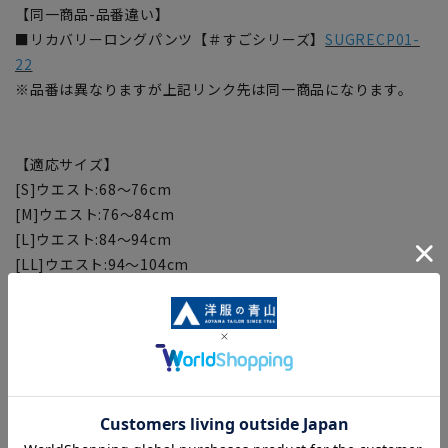
【同一商品-品番違い】
■リカバリーロングパンツ【＃すごシリーズ】
SUGRECP01-
22
※品番は異なりますが上記リンク先は同一商品になります。
【適応サイズ】
[S]ウエスト:68～76cm
[M]ウエスト:76～84cm
[L]ウエスト:84～94cm
[LL]ウエスト:94～104cm
[3L]ウエスト:104～114cm
※適応サイズは目安の寸法になります。
【サイズスペック】
[S]ウエスト:70cm ヒップ:102cm 股上:31cm 股下:67cm 渡り
幅:30cm
[M]ウエスト:74cm ヒップ:106cm 股上:32cm 股下:68cm 渡り