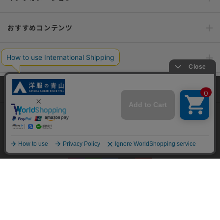
おすすめコンテンツ
ポリシー・企業情報
オーダースーツなら SHITATE
当サイトでは、快適な閲覧体験とコンテンツ改善のためにCookieを使用
しています。閲覧を続けることで、Cookieの使用に同意したものとみな
します。詳細については
プライバシーポリシー
をご確認ください。
OFFICIAL SNS
同意して閉じる