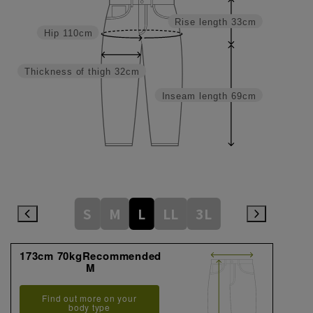
Rise length
33cm
Hip
110cm
Thickness of thigh
32cm
Inseam length
69cm
S
M
L
LL
3L
173cm 70kgRecommended
M
Find out more on your
body type