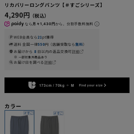
リカバリーロングパンツ【＃すごシリーズ】
4,290円
なら
月々1,430円
から。分割手数料無料
WEB会員なら
21
pt獲得
送料 全国一律
550
円（店舗受取なら
無料
）
お届けから
8
日以内の返品交換可
詳細
一部対象外商品あり
お届け日を調べる
詳細
173cm / 70kg
M
Find your size
カラー