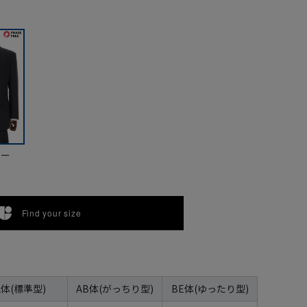
ビー
Find your size
A体(標準型)
AB体(がっちり型)
BE体(ゆったり型)