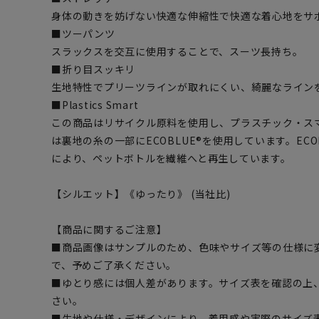
身体の動きを妨げない快適な伸縮性で快適な着心地をサ
■ツーパンツ
スラックスを交互に使用することで、スーツ長持ち。
■折り目スッキリ
生地特性でプリーツラインが取れにくい、綺麗なライン
■Plastics Smart
この商品はリサイクル原料を使用し、プラスチック・ス
は裏地の糸の一部にECOBLUE®を使用しています。EC
により、ペットボトルを繊維へと再生しています。
【シルエット】《ゆったり》 (当社比)
【商品に関するご注意】
■商品画像はサンプルのため、色味やサイズ等の仕様に
で、予めご了承ください。
■ゆとり感には個人差があります。サイズ表を確認の上
さい。
■生地や仕様・デザインにより、着用感や実際のサイズ