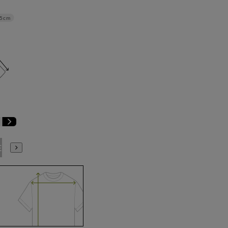
.5cm
E9
BE10
E3
E4
E5
E6
E7
E8
E9
E10
K