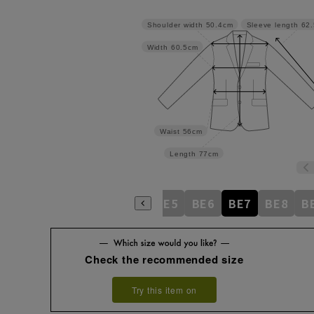
Shoulder width
50.4cm
Sleeve length
62
Width
60.5cm
Waist
56cm
Length
77cm
BE1
BE2
BE3
BE4
BE5
BE6
BE7
BE8
B
Check the recommended size
Try this item on