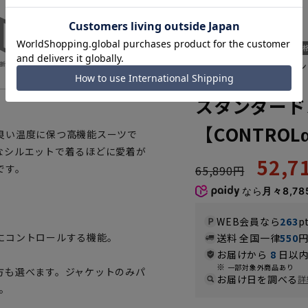
衣服内環境を快適にコン
PRG41501-12
スタンダード
【CONTROL
良い温度に保つ高機能スーツで
なシルエットで着るほどに愛着が
52,
です。
65,890円
なら
月々8,78
WEB会員なら
263
p
にコントロールする機能。
送料 全国一律
550
お届けから
8
日以内
一部対象外商品あり
方も選べます。ジャケットのみパ
お届け日を調べる
詳
。