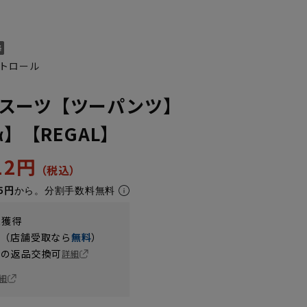
トロール
スーツ【ツーパンツ】
α】【REGAL】
712円
5円
から。分割手数料無料
t獲得
円（店舗受取なら
無料
）
の返品交換可
詳細
細