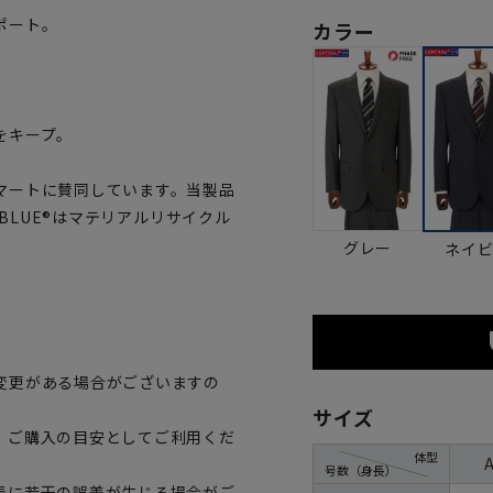
ポート。
カラー
をキープ。
マートに賛同しています。当製品
OBLUE®はマテリアルリサイクル
グレー
ネイ
変更がある場合がございますの
サイズ
、ご購入の目安としてご利用くだ
体型
号数（身長）
表に若干の誤差が生じる場合がご