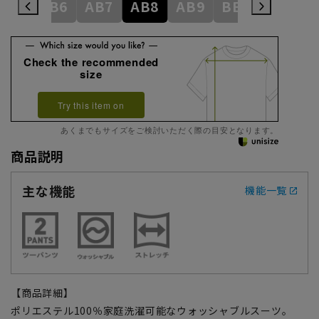
AB5
AB6
AB7
AB8
AB9
BE3
BE4
Check the recommended
size
Try this item on
あくまでもサイズをご検討いただく際の目安となります。
商品説明
主な機能
機能一覧
【商品詳細】
ポリエステル100％家庭洗濯可能なウォッシャブルスーツ。