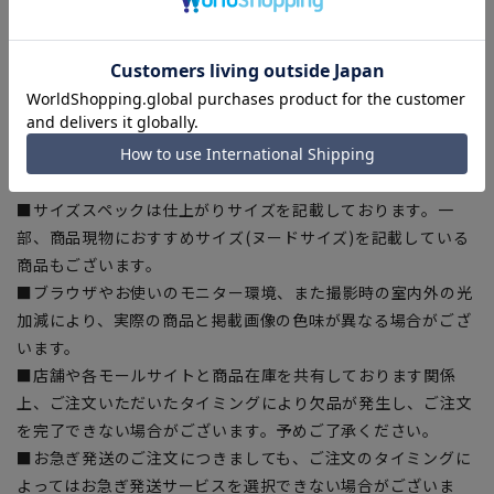
【商品に関するご注意】
■商品画像はサンプルのため、色味やサイズ等の仕様に変更が
ある場合がございますので、予めご了承ください。
■ゆとり感には個人差があります。サイズ表を確認の上、ご購
入の目安としてご利用ください。
■生地や仕様・デザインにより、着用感や実際のサイズ表に若
干の誤差が生じる場合がございます。予めご了承ください。
■サイズスペックは仕上がりサイズを記載しております。一
部、商品現物におすすめサイズ(ヌードサイズ)を記載している
商品もございます。
■ブラウザやお使いのモニター環境、また撮影時の室内外の光
加減により、実際の商品と掲載画像の色味が異なる場合がござ
います。
■店舗や各モールサイトと商品在庫を共有しております関係
上、ご注文いただいたタイミングにより欠品が発生し、ご注文
を完了できない場合がございます。予めご了承ください。
■お急ぎ発送のご注文につきましても、ご注文のタイミングに
よってはお急ぎ発送サービスを選択できない場合がございま