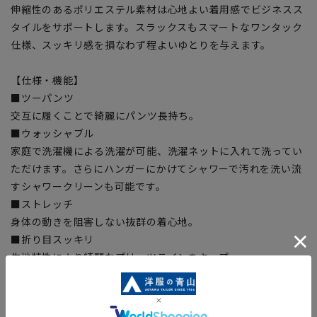
伸縮性のあるポリエステル素材は心地よい着用感でビジネスス
タイルをサポートします。スラックスもスマートなワンタック
仕様、スッキリ感を損なわず程よいゆとりを与えます。
【仕様・機能】
■ツーパンツ
交互に履くことで綺麗にパンツ長持ち。
■ウォッシャブル
家庭で洗濯機による洗濯が可能、洗濯ネットに入れて洗ってい
ただけます。さらにハンガーにかけてシャワーで汚れを洗い流
すシャワークリーンも可能です。
■ストレッチ
身体の動きを阻害しない抜群の着心地。
■折り目スッキリ
生地特性により綺麗なプリーツラインをキープ。
【シルエット】《やや細め(スッキリ)》(当社比)