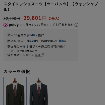
スタイリッシュスーツ【ツーパンツ】【ウォッシャブ
ル】
29,601円
32,890円
なら
月々4,933円
から。分割手数料無料
WEB会員なら
148
pt獲得
送料 全国一律
550
円（店舗受取なら
無料
）
お届けから
8
日以内の返品交換可
詳細
一部対象外商品あり
お届け日を調べる
詳細
カラーを選択