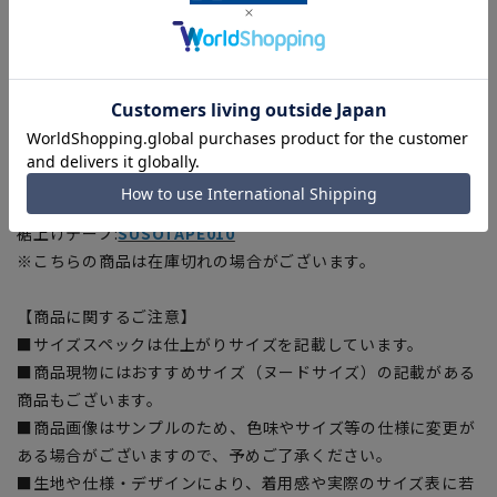
[LL/88]ウエスト:91cm ヒップ:114cm 股上:24.5cm 股
下:91cm 渡り幅:33.9cm
[3L/92]ウエスト:95cm ヒップ:118cm 股上:25cm 股下:91cm
渡り幅:35.3cm
■こちらの商品はご購入時またはご購入後の裾上げが必要な商
品となります。裾上げテープは当サイトでご購入いただけま
す。
裾上げテープ:
SUSOTAPE010
※こちらの商品は在庫切れの場合がございます。
【商品に関するご注意】
■サイズスペックは仕上がりサイズを記載しています。
■商品現物にはおすすめサイズ（ヌードサイズ）の記載がある
商品もございます。
■商品画像はサンプルのため、色味やサイズ等の仕様に変更が
ある場合がございますので、予めご了承ください。
■生地や仕様・デザインにより、着用感や実際のサイズ表に若