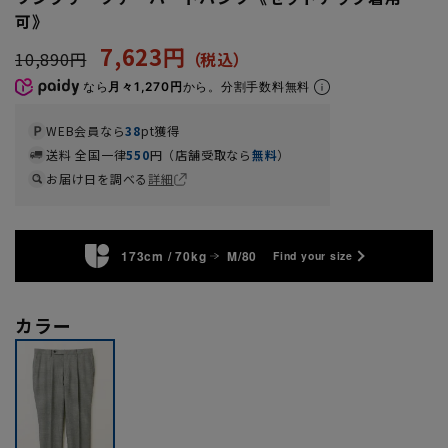
可》
7,623円
10,890円
なら
月々1,270円
から。分割手数料無料
WEB会員なら
38
pt獲得
送料 全国一律
550
円（店舗受取なら
無料
）
お届け日を調べる
詳細
173cm / 70kg
M/80
Find your size
カラー