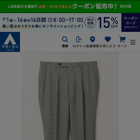
検索
ログイン
店舗検索
お気に入り
カート