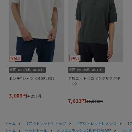
ポンチTシャツ《MORLES》
半袖ニットポロ《ジグザグパタ
ーン》
3,003円
4,290円
7,623円
10,890円
ホーム
【アウトレット】トップ
【アウトレット】メンズ
【
ホーム
セットセール
メンズスラックス2BUY10%OFF
ワンプ