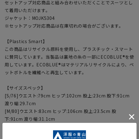
セットアップ対応商品と組み合わせいただくことでスーツとし
て着用いただけます。
ジャケット：MOJK5304
※セットアップ対応商品は在庫切れの場合がございます。
【Plastics Smart】
この商品はリサイクル原料を使用し、プラスチック・スマート
に賛同しています。当製品は裏地の糸の一部にECOBLUE®を使
用しています。ECOBLUE®はマテリアルリサイクルにより、ペ
ットボトルを繊維へと再生しています。
【サイズスペック】
[S/76]ウエスト:79cm ヒップ:102cm 股上:23cm 股下:91cm
渡り幅:29.7cm
[M/80]ウエスト:83cm ヒップ:106cm 股上:23.5cm 股
下:91cm 渡り幅:31.1cm
[L/84]ウエスト:87cm ヒップ:110cm 股上:24cm 股下:91cm
渡り幅:32.5cm