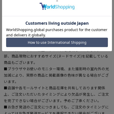
【商品に関するご注意】
■商品画像はサンプルのため、色味やサイズ等の仕様に変更が
ある場合がございますので、予めご了承ください。
■ゆとり感には個人差があります。サイズ表を確認の上、ご購
入の目安としてご利用ください。
■生地や仕様・デザインにより、着用感や実際のサイズ表に若
干の誤差が生じる場合がございます。予めご了承ください。
■サイズスペックは仕上がりサイズを記載しております。一
部、商品現物におすすめサイズ(ヌードサイズ)を記載している
商品もございます。
■ブラウザやお使いのモニター環境、また撮影時の室内外の光
加減により、実際の商品と掲載画像の色味が異なる場合がござ
います。
■店舗や各モールサイトと商品在庫を共有しております関係
上、ご注文いただいたタイミングにより欠品が発生し、ご注文
を完了できない場合がございます。予めご了承ください。
■お急ぎ発送のご注文につきましても、ご注文のタイミングに
よってはお急ぎ発送サービスを選択できない場合がございま