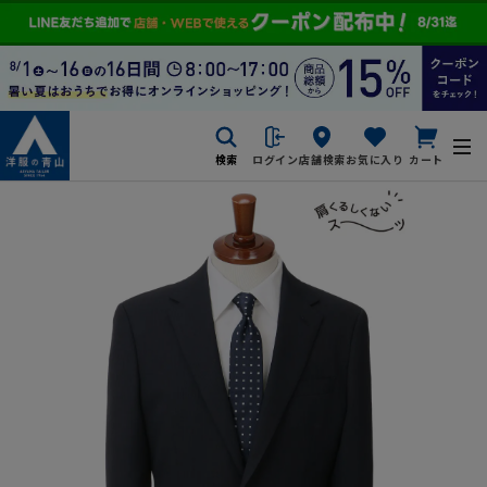
検索
ログイン
店舗検索
お気に入り
カート