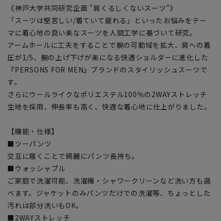
《神戸大学共同研究企画 "肩くるしくないスーツ"》
「スーツは堅苦しい/着ていて疲れる」といったお悩みをテー
マに着心地の良い楽なスーツを人間工学に基づいて研究。
アームホールに工夫をすることで腕の可動域を拡大、肩への着
圧が1/5、腕の上げ下げが楽になる快適ショルダーに進化した
『PERSONS FOR MEN』ブランドのスタイリッシュスーツで
す。
さらにウールライクなポリエステル100％の2WAYストレッチ
生地を採用、伸長率も高く、快適な着心地に仕上がりました。
【機能・仕様】
■ツーパンツ
交互に履くことで綺麗にパンツ長持ち。
■ウォッシャブル
ご家庭で洗濯可能、洗濯機・シャワークリーンなど洗い方も選
べます。ジャケットのみパンツだけでの洗濯等、ちょっとした
汚れは部分洗いもOK。
■2WAYストレッチ