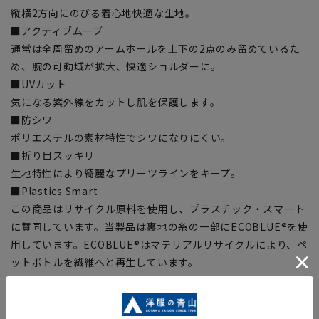
縦横2方向にのびる着心地快適な生地。
■アクティブムーブ
通常は全周留めのアームホールを上下の2点のみ留めているた
め、腕の可動域が拡大、快適ショルダーに。
■UVカット
気になる紫外線をカットし肌を保護します。
■防シワ
ポリエステルの素材特性でシワになりにくい。
■折り目スッキリ
生地特性により綺麗なプリーツラインをキープ。
■Plastics Smart
この商品はリサイクル原料を使用し、プラスチック・スマート
に賛同しています。当製品は裏地の糸の一部にECOBLUE®を使
用しています。ECOBLUE®はマテリアルリサイクルにより、ペ
ットボトルを繊維へと再生しています。
【シルエット】《細め(スリム)》 (当社比)