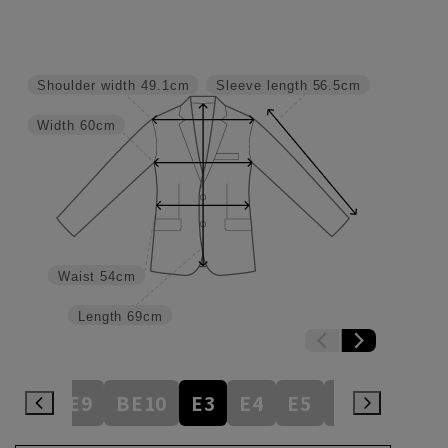
Shoulder width
49.1cm
Sleeve length
56.5cm
Width
60cm
Waist
54cm
Length
69cm
BE8
BE9
BE10
E3
E4
E5
E6
E7
E