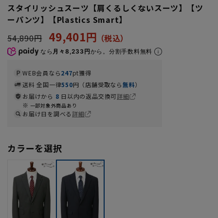
スタイリッシュスーツ【肩くるしくないスーツ】【ツ
ーパンツ】【Plastics Smart】
49,401円
54,890円
なら
月々8,233円
から。分割手数料無料
WEB会員なら
247
pt獲得
送料 全国一律
550
円（店舗受取なら
無料
）
お届けから
8
日以内の返品交換可
詳細
一部対象外商品あり
お届け日を調べる
詳細
カラーを選択