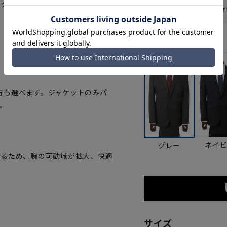
一部対象外商品あり
レッチ生地を採用、伸長率も高く、
お届け日を調べる
詳
カラー
方も選べます。ジャケットのみパ
。
ネイ
グレー
いるため、腕の可動域が拡大、快適
サイズ