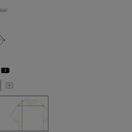
.5cm
E6
E7
E8
E9
E10
K4
K5
K6
K7
K8
K9