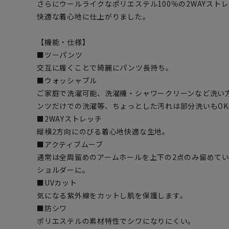
さらにウールライクなポリエステル100％の2WAYスト
快適な着心地に仕上がりました。
【機能・仕様】
■ツーパンツ
交互に履くことで綺麗にパンツ長持ち。
■ウォッシャブル
ご家庭で洗濯可能、洗濯機・シャワークリーンなど洗い
ンツだけでの洗濯等、ちょっとした汚れは部分洗いもOK
■2WAYストレッチ
縦横2方向にのびる着心地快適な生地。
■アクティブムーブ
通常は全周留めのアームホールを上下の2点のみ留めて
ショルダーに。
■UVカット
気になる紫外線をカットし肌を保護します。
■防シワ
ポリエステルの素材特性でシワになりにくい。