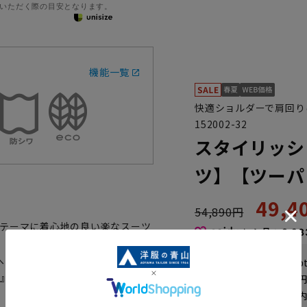
いただく際の目安となります。
機能一覧
快適ショルダーで肩回り
152002-32
スタイリッシ
ツ】【ツーパンツ
49,
54,890円
をテーマに着心地の良い楽なスーツ
なら
月々8,23
の着圧が1/5、腕の上げ下げが楽
WEB会員なら
247
p
MEN』ブランドのスタイリッシュスー
送料 全国一律
550
お届けから
8
日以内