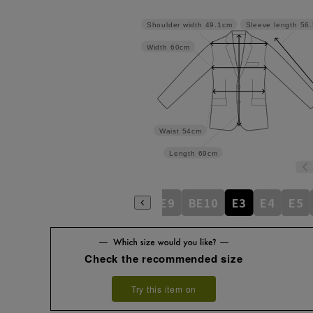
Shoulder width
49.1cm
Sleeve length
56
Width
60cm
Waist
54cm
Length
69cm
BE5
BE6
BE7
BE8
BE9
BE10
E3
E4
E5
Check the recommended size
Try this item on