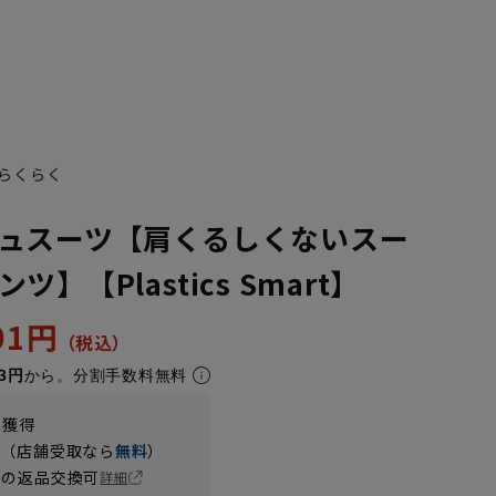
らくらく
ュスーツ【肩くるしくないスー
】【Plastics Smart】
401円
3円
から。分割手数料無料
t獲得
円（店舗受取なら
無料
）
の返品交換可
詳細