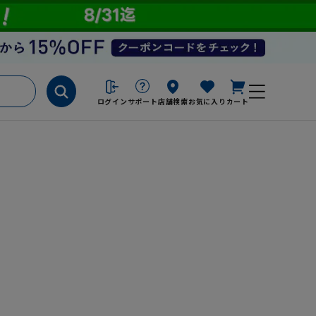
ログイン
サポート
店舗検索
お気に入り
カート