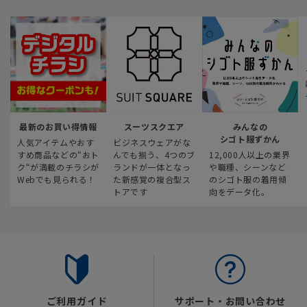
最新のお買い得情報
スーツスクエア
みんなの
シゴト服ずかん
人気アイテムやおす
ビジネスウェアがな
すめ商品などの“おト
んでも揃う、4つのブ
12,000人以上の業界
ク“が満載のチラシが
ランドが一体となっ
や職種、シーンなど
Webでも見られる！
た新感覚の複合型ス
のシゴト服の着用傾
トアです
向をデータ化。
ご利用ガイド
サポート・お問い合わせ