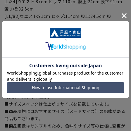
[L/84]ウエスト:87cm ヒップ:110cm 股上:24cm 股下:91cm
渡り幅:32.5cm
[LL/88]ウエスト:91cm ヒップ:114cm 股上:24.5cm 股
下:91cm 渡り幅:33.9cm
[3L/92]ウエスト:95cm ヒップ:118cm 股上:25cm 股下:91cm
渡り幅:35.3cm
■こちらの商品はご購入時またはご購入後の裾上げが必要な商
品となります。裾上げテープは当サイトでご購入いただけま
す。
裾上げテープ:
SUSOTAPE010
※こちらの商品は在庫切れの場合がございます。
【商品に関するご注意】
■サイズスペックは仕上がりサイズを記載しています。
■商品現物にはおすすめサイズ（ヌードサイズ）の記載がある
商品もございます。
■商品画像はサンプルのため、色味やサイズ等の仕様に変更が