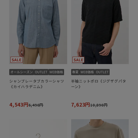
シャンブレータブカラーシャツ
半袖ニットポロ《ジグザグパタ
《カイハラデニム》
ーン》
4,543円
7,623円
6,490円
10,890円