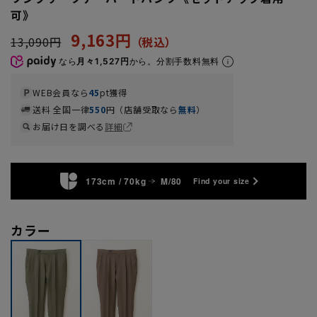
可》
9,163円
13,090円
なら
月々1,527円
から。分割手数料無料
WEB会員なら
45
pt獲得
送料 全国一律
550
円（店舗受取なら
無料
）
お届け日を調べる
詳細
173cm / 70kg
M/80
Find your size
カラー