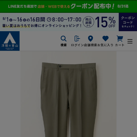
検索
ログイン
店舗検索
お気に入り
カート