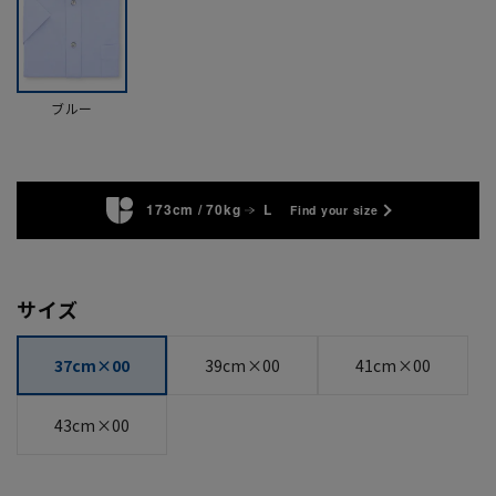
ブルー
173cm / 70kg
L
Find your size
サイズ
37cm×00
39cm×00
41cm×00
43cm×00