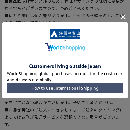
■商品画像はサンプルのため、色味やサイズ等の仕様に変更が
ある場合がございますので、予めご了承ください。
■ゆとり感には個人差があります。サイズ表を確認の上、ご購
入の目安としてご利用ください。
■生地や仕様・デザインにより、着用感や実際のサイズ表に若
干の誤差が生じる場合がございます。予めご了承ください。
■サイズスペックは仕上がりサイズを記載しております。一
部、商品現物におすすめサイズ(ヌードサイズ)を記載している
商品もございます。
■ブラウザやお使いのモニター環境、また撮影時の室内外の光
加減により、実際の商品と掲載画像の色味が異なる場合がござ
います。
■店舗や各モールサイトと商品在庫を共有しております関係
上、ご注文いただいたタイミングにより欠品が発生し、ご注文
を完了できない場合がございます。予めご了承ください。
■お急ぎ発送のご注文につきましても、ご注文のタイミングに
よってはお急ぎ発送サービスを選択できない場合がございま
す。