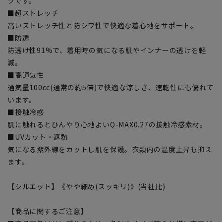
ツです。
■超ストレッチ
高いストレッチ性と防シワ性で快適な着心地をサポート。
■防透
防透け性91%で、着用時の気になる肌やインナーの透けを軽
減。
■高通気性
通気量100cc(通常の約5倍)で快適な涼しさ、速乾性にも優れて
います。
■接触冷感
肌に触れるとひんやり心地よいQ-MAX0.27の接触冷感素材。
■UVカット・遮熱
気になる紫外線をカットし肌を保護。衣類内の温度上昇も抑え
ます。
【シルエット】《やや細め(スッキリ)》(当社比)
【商品に関するご注意】