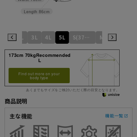
Length
86cm
L
LL
3L
4L
5L
S(37cm)
M(39cm)
173cm 70kgRecommended
L
Find out more on your
body type
あくまでもサイズをご検討いただく際の目安となります。
商品説明
主な機能
機能一覧