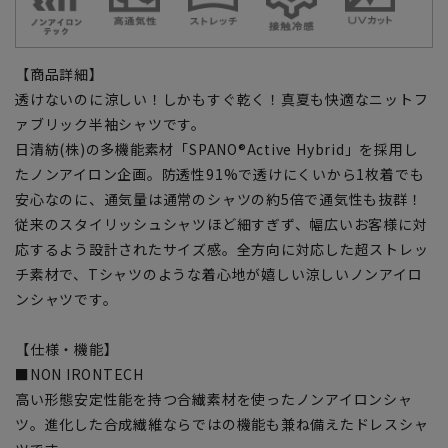
【商品詳細】
透けないのに涼しい！しかもすぐ乾く！真夏も快適なニットフ
ァブリック半袖シャツです。
日清紡(株)の多機能素材「SPANO®Active Hybrid」を採用し
たノンアイロン企画。防透性91%で透けにくいから1枚着でも
安心なのに、通気量は通常のシャツの約5倍で通気性も抜群！
従来のスタイリッシュシャツほど細すぎず、幅広いお客様に対
応するよう設計されたサイズ感。全方向に対応した超ストレッ
チ素材で、Tシャツのような着心地が嬉しい涼しいノンアイロ
ンシャツです。
【仕様・機能】
■NON IRONTECH
高い形態安定性能を持つ合繊素材を使ったノンアイロンシャ
ツ。進化した合成繊維ならではの機能も兼ね備えたドレスシャ