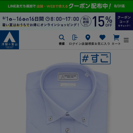
検索
ログイン
店舗検索
お気に入り
カート