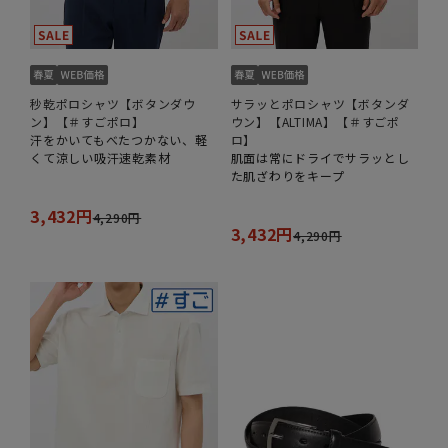
秒乾ポロシャツ【ボタンダウ
サラッとポロシャツ【ボタンダ
ン】【＃すごポロ】
ウン】【ALTIMA】【＃すごポ
汗をかいてもべたつかない、軽
ロ】
くて涼しい吸汗速乾素材
肌面は常にドライでサラッとし
た肌ざわりをキープ
3,432円
4,290円
3,432円
4,290円