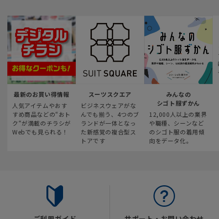
最新のお買い得情報
スーツスクエア
みんなの
シゴト服ずかん
人気アイテムやおす
ビジネスウェアがな
すめ商品などの“おト
んでも揃う、4つのブ
12,000人以上の業界
ク“が満載のチラシが
ランドが一体となっ
や職種、シーンなど
Webでも見られる！
た新感覚の複合型ス
のシゴト服の着用傾
トアです
向をデータ化。
ご利用ガイド
サポート・お問い合わせ