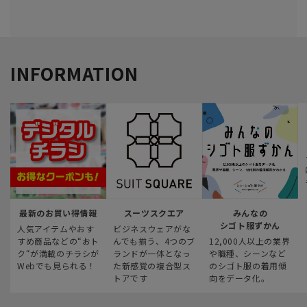
INFORMATION
最新のお買い得情報
スーツスクエア
みんなの
シゴト服ずかん
人気アイテムやおす
ビジネスウェアがな
すめ商品などの“おト
んでも揃う、4つのブ
12,000人以上の業界
ク“が満載のチラシが
ランドが一体となっ
や職種、シーンなど
Webでも見られる！
た新感覚の複合型ス
のシゴト服の着用傾
トアです
向をデータ化。