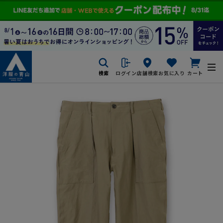
検索
ログイン
店舗検索
お気に入り
カート