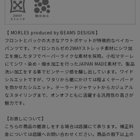
【 MORLES produced by BEAMS DESIGN 】
フロントとバックの大きなアウトポケットが特徴的なベイカー
パンツです。ナイロンカルゼの2WAYストレッチ素材にシワ加
工を施したタフでペーパーライクな素材を採用。小松マテーレ
にてシワ・染め・撥水加工を行ったJAPAN MADE素材で、製品
洗い加工をする事でビンテージ感を醸し出しています。ワイド
シルエットですが、ワタリから裾にかけては程よくテーパード
を効かせたシルエット。テーラードジャケットからカジュアル
なスタイリングまで、オンオフともに活躍する汎用性の高さが
魅力です。
【お直しについて】
こちらの商品の裾直しをする場合は店舗にて承ります。補正料
金については店舗へお問い合わせください。商品の股下以上の