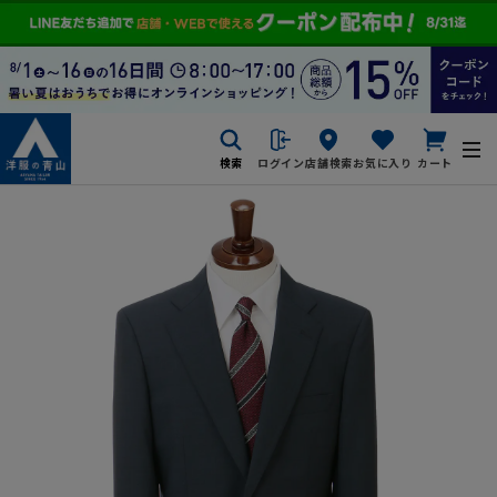
検索
ログイン
店舗検索
お気に入り
カート