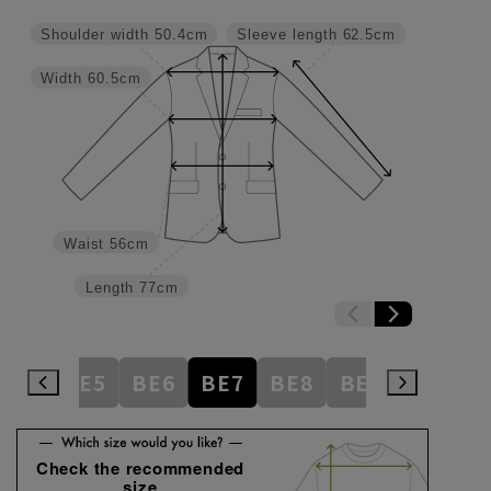
Shoulder width
50.4cm
Sleeve length
62.5cm
Width
60.5cm
Waist
56cm
Length
77cm
BE4
BE5
BE6
BE7
BE8
BE9
BE10
Check the recommended
size