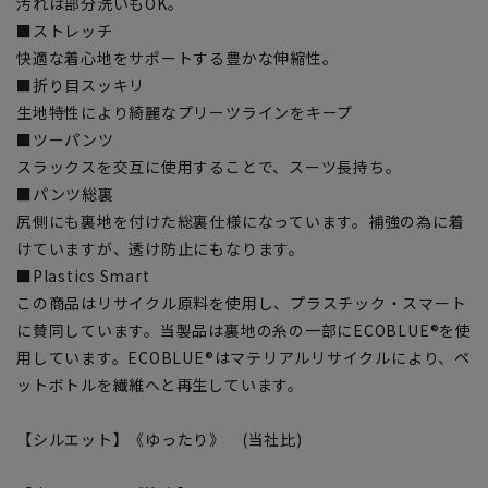
汚れは部分洗いもOK。
■ストレッチ
快適な着心地をサポートする豊かな伸縮性。
■折り目スッキリ
生地特性により綺麗なプリーツラインをキープ
■ツーパンツ
スラックスを交互に使用することで、スーツ長持ち。
■パンツ総裏
尻側にも裏地を付けた総裏仕様になっています。補強の為に着
けていますが、透け防止にもなります。
■Plastics Smart
この商品はリサイクル原料を使用し、プラスチック・スマート
に賛同しています。当製品は裏地の糸の一部にECOBLUE®を使
用しています。ECOBLUE®はマテリアルリサイクルにより、ペ
ットボトルを繊維へと再生しています。
【シルエット】《ゆったり》 (当社比)