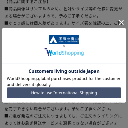
【商品に関するご注意】
■商品画像はサンプルのため、色味やサイズ等の仕様に変更が
ある場合がございますので、予めご了承ください。
■ゆとり感には個人差があります。サイズ表を確認の上、ご購
入の目安としてご利用ください。
■生地や仕様・デザインにより、着用感や実際のサイズ表に若
干の誤差が生じる場合がございます。予めご了承ください。
■サイズスペックは仕上がりサイズを記載しております。一
部、商品現物におすすめサイズ(ヌードサイズ)を記載している
商品もございます。
■ブラウザやお使いのモニター環境、また撮影時の室内外の光
加減により、実際の商品と掲載画像の色味が異なる場合がござ
います。
■店舗や各モールサイトと商品在庫を共有しております関係
上、ご注文いただいたタイミングにより欠品が発生し、ご注文
を完了できない場合がございます。予めご了承ください。
■お急ぎ発送のご注文につきましても、ご注文のタイミングに
よってはお急ぎ発送サービスを選択できない場合がございま