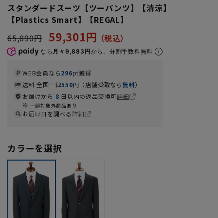
スタンダードスーツ【ツーパンツ】【清涼】
【Plastics Smart】【REGAL】
59,301円
65,890円
なら
月々9,883円
から。分割手数料無料
WEB会員なら
296
pt獲得
送料 全国一律
550
円（店舗受取なら
無料
）
お届けから
8
日以内の返品交換可
詳細
一部対象外商品あり
お届け日を調べる
詳細
カラーを選択