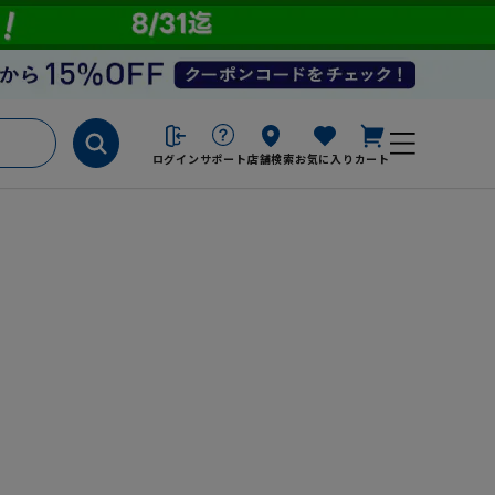
ログイン
サポート
店舗検索
お気に入り
カート