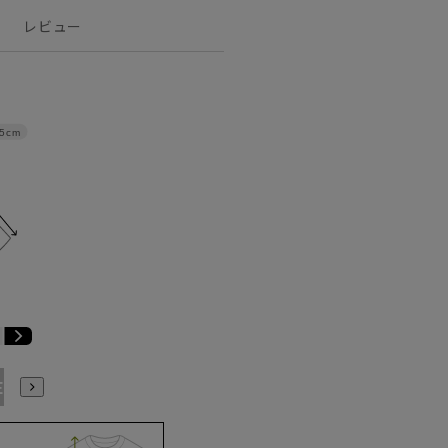
レビュー
5cm
E3
BE4
BE5
BE6
BE7
BE8
BE9
YA4
YA5