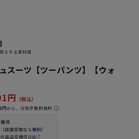
見えする素材感
ュスーツ【ツーパンツ】【ウォ
601円
3円
から。分割手数料無料
t獲得
円（店舗受取なら
無料
）
の返品交換可
詳細