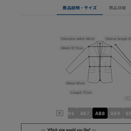
商品説明・サイズ
商品詳細
Shoulder width
48cm
Sleeve length
6
Width
57.5cm
Waist
52cm
Length
77cm
8
A9
AB3
AB4
AB5
AB6
AB7
AB8
AB9
B