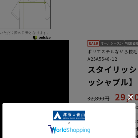
いただく際の目安となります。
ポリエステルながら梳毛
A25A5546-12
スタイリッシ
ッシャブル】
29,
32,890円
なら
月々4,93
WEB会員なら
148
p
送料 全国一律
550
お届けから
8
日以内