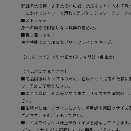
家庭で洗濯機による洗濯が可能、洗濯ネットに入れて洗
ーにかけてシャワーで汚れを洗い流すシャワークリーン
■ストレッチ
身体の動きを阻害しない抜群の着心地。
■折り目スッキリ
生地特性により綺麗なプリーツラインをキープ。
【シルエット】《やや細め(スッキリ)》(当社比)
【商品に関するご注意】
■商品画像はサンプルのため、色味やサイズ等の仕様に
で、予めご了承ください。
■ゆとり感には個人差があります。サイズ表を確認の上
さい。
■生地や仕様・デザインにより、着用感や実際のサイズ
ざいます。予めご了承ください。
■サイズスペックは仕上がりサイズを記載しております
ズ(ヌードサイズ)を記載している商品もございます。