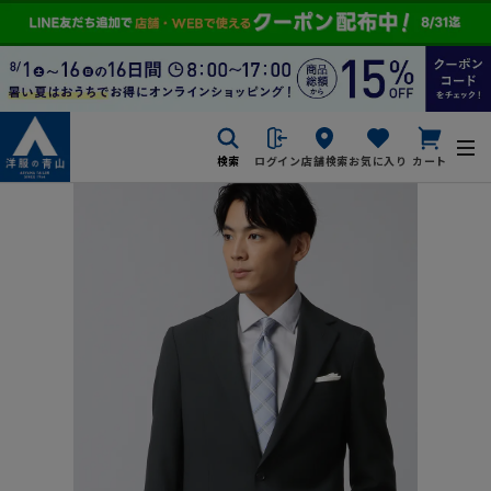
検索
ログイン
店舗検索
お気に入り
カート