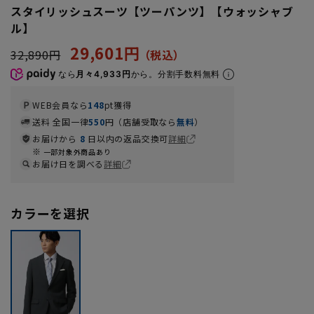
スタイリッシュスーツ【ツーパンツ】【ウォッシャブ
ル】
29,601円
32,890円
なら
月々4,933円
から。分割手数料無料
WEB会員なら
148
pt獲得
送料 全国一律
550
円（店舗受取なら
無料
）
お届けから
8
日以内の返品交換可
詳細
一部対象外商品あり
お届け日を調べる
詳細
カラーを選択