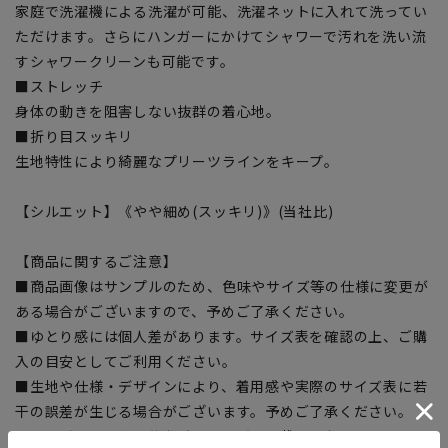
家庭で洗濯機による洗濯が可能、洗濯ネットに入れて洗ってい
ただけます。さらにハンガーにかけてシャワーで汚れを洗い流
すシャワークリーンも可能です。
■ストレッチ
身体の動きを阻害しない抜群の着心地。
■折り目スッキリ
生地特性により綺麗なプリーツラインをキープ。
【シルエット】《やや細め(スッキリ)》(当社比)
【商品に関するご注意】
■商品画像はサンプルのため、色味やサイズ等の仕様に変更が
ある場合がございますので、予めご了承ください。
■ゆとり感には個人差があります。サイズ表を確認の上、ご購
入の目安としてご利用ください。
■生地や仕様・デザインにより、着用感や実際のサイズ表に若
干の誤差が生じる場合がございます。予めご了承ください。
■サイズスペックは仕上がりサイズを記載しております。一