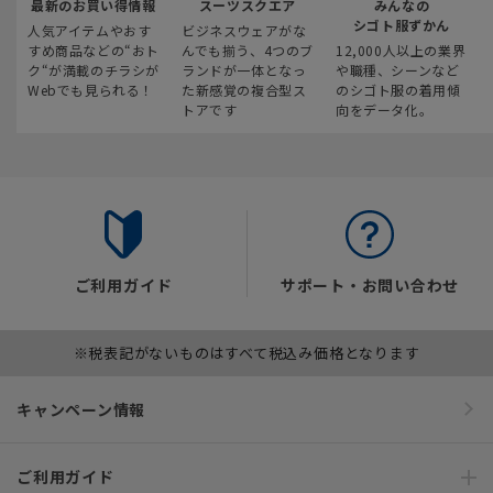
最新のお買い得情報
スーツスクエア
みんなの
シゴト服ずかん
人気アイテムやおす
ビジネスウェアがな
すめ商品などの“おト
んでも揃う、4つのブ
12,000人以上の業界
ク“が満載のチラシが
ランドが一体となっ
や職種、シーンなど
Webでも見られる！
た新感覚の複合型ス
のシゴト服の着用傾
トアです
向をデータ化。
ご利用ガイド
サポート・お問い合わせ
※税表記がないものはすべて税込み価格となります
キャンペーン情報
ご利用ガイド