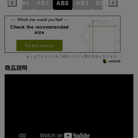
AB5
AB6
AB7
AB8
AB9
BE3
BE4
Check the recommended
size
Try this item on
あくまでもサイズをご検討いただく際の目安となります。
商品説明