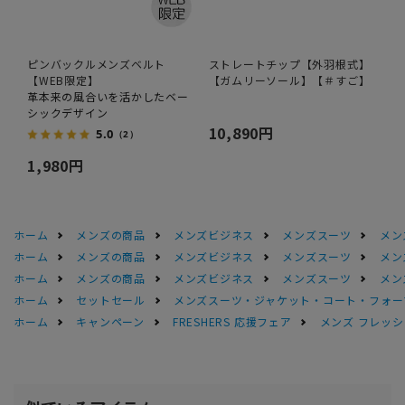
ピンバックルメンズベルト
ストレートチップ【外羽根式】
【WEB限定】
【ガムリーソール】【＃すご】
革本来の風合いを活かしたベー
シックデザイン
10,890円
5.0
（2）
1,980円
ホーム
メンズの商品
メンズビジネス
メンズスーツ
メン
ホーム
メンズの商品
メンズビジネス
メンズスーツ
メン
ホーム
メンズの商品
メンズビジネス
メンズスーツ
メン
ホーム
セットセール
メンズスーツ・ジャケット・コート・フォーマル
ホーム
キャンペーン
FRESHERS 応援フェア
メンズ フレッシ