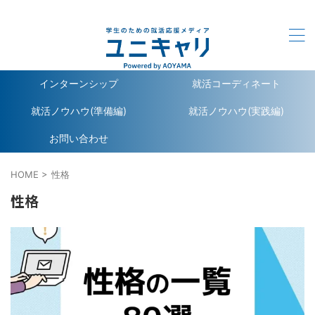
ユニキャリ - 学生のための就活応援メディア｜Powerd by
洋服の青山
インターンシップ
就活コーディネート
就活ノウハウ(準備編)
就活ノウハウ(実践編)
お問い合わせ
HOME
>
性格
性格