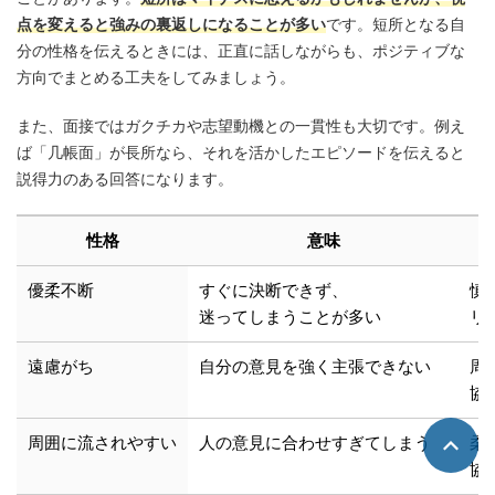
点を変えると強みの裏返しになることが多い
です。短所となる自
分の性格を伝えるときには、正直に話しながらも、ポジティブな
方向でまとめる工夫をしてみましょう。
また、面接ではガクチカや志望動機との一貫性も大切です。例え
ば「几帳面」が長所なら、それを活かしたエピソードを伝えると
説得力のある回答になります。
性格
意味
優柔不断
すぐに決断できず、
慎
迷ってしまうことが多い
リ
遠慮がち
自分の意見を強く主張できない
周
協
周囲に流されやすい
人の意見に合わせすぎてしまう
柔
協