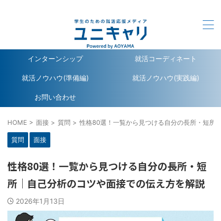
ユニキャリ - 学生のための就活応援メディア｜Powerd by
洋服の青山
インターンシップ
就活コーディネート
就活ノウハウ(準備編)
就活ノウハウ(実践編)
お問い合わせ
HOME
>
面接
>
質問
>
性格80選！一覧から見つける自分の長所・短所
質問
面接
性格80選！一覧から見つける自分の長所・短
所｜自己分析のコツや面接での伝え方を解説
2026年1月13日