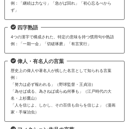
例：「継続は力なり」「急がば回れ」「初心忘るべから
ず」
四字熟語
4つの漢字で構成された、特定の意味を持つ慣用句や熟語
例：「一期一会」「切磋琢磨」「有言実行」
偉人・有名人の言葉
歴史上の偉人や著名人が残した名言として知られる言葉
例：
「努力は必ず報われる」（野球監督・王貞治）
「為せば成る、為さねば成らぬ何事も」（江戸時代の大
名・上杉鷹山）
「人を信じよ、しかし、その百倍も自らを信じよ」（漫画
家・手塚治虫）