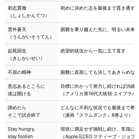
初志貫徹
初めに決めた志を最後まで貫き通す
（しょしかんてつ）
雲外蒼天
困難を乗り越えた先に、明るい未来
（うんがいそうてん）
起死回生
絶望的状況から一気に立て直す
（きしかいせい）
不屈の精神
困難に直面しても決してあきらめな
意志あるところに
目標に向かって努力し続ければ功績
道は開ける
（アメリカ第16代大統領 エイブラ
諦めたら
どんなに不利な状況でも最後まで希
そこで試合終了
（漫画『スラムダンク』8巻より）
Stay hungry,
現状に満足せず挑戦し続け、常識に
stay foolish
（Apple元CEO スティーブ・ジョブ