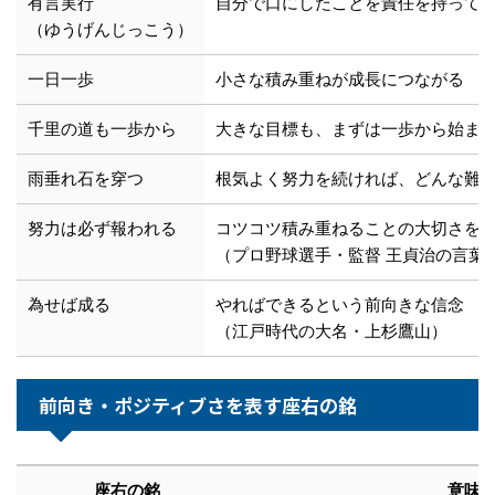
有言実行
自分で口にしたことを責任を持って
（ゆうげんじっこう）
一日一歩
小さな積み重ねが成長につながる
千里の道も一歩から
大きな目標も、まずは一歩から始ま
雨垂れ石を穿つ
根気よく努力を続ければ、どんな難
努力は必ず報われる
コツコツ積み重ねることの大切さを
（プロ野球選手・監督 王貞治の言葉
為せば成る
やればできるという前向きな信念
（江戸時代の大名・上杉鷹山）
前向き・ポジティブさを表す座右の銘
座右の銘
意味