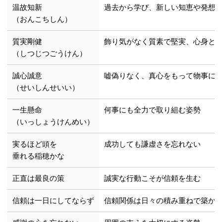
温故知新
過去から学び、新しい知恵や発想
（おんこちしん）
質実剛健
飾り気がなく質素で堅実、心身と
（しつじつごうけん）
誠心誠意
嘘偽りなく、真心をもって物事に
（せいしんせいい）
一生懸命
何事にも全力で取り組む姿勢
（いっしょうけんめい）
実るほど頭を
成功しても謙虚さを忘れない
垂れる稲穂かな
正直は最良の策
誠実な行動こそが信頼を生む
信頼は一日にしてならず
信頼関係は日々の積み重ねで築か