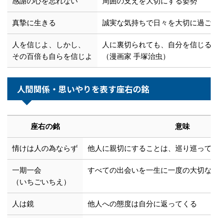
感謝の心を忘れない
周囲の支えを大切にする姿勢
真摯に生きる
誠実な気持ちで日々を大切に過ご
人を信じよ、しかし、
人に裏切られても、自分を信じる
その百倍も自らを信じよ
（漫画家 手塚治虫）
人間関係・思いやりを表す座右の銘
座右の銘
意味
情けは人の為ならず
他人に親切にすることは、巡り巡って
一期一会
すべての出会いを一生に一度の大切な
（いちごいちえ）
人は鏡
他人への態度は自分に返ってくる