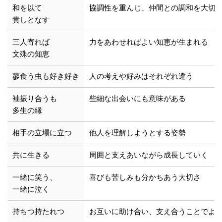
和を以て
協調性を重んじ、仲間との調和を大切
貴しとなす
三人寄れば
力をあわせればよい知恵が生まれる
文殊の知恵
蓼食う虫も好き好き
人の考えや好みはそれぞれ違う
袖振り合うも
些細な出会いにも意味がある
多生の縁
相手の立場に立つ
他人を理解しようとする姿勢
共に生きる
周囲と支えあいながら成長していく
一緒に笑う、
喜びも苦しみも分かちあう大切さ
一緒に泣く
持ちつ持たれつ
お互いに助け合い、支え合うことでよ