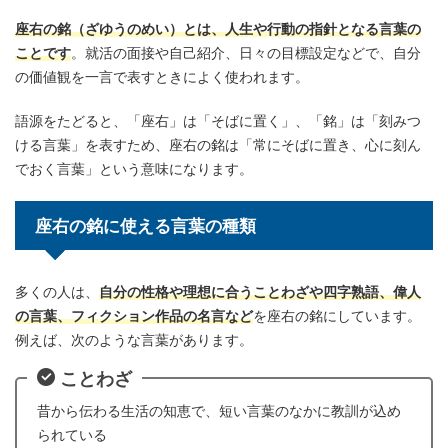
座右の銘（ざゆうのめい）とは、人生や行動の指針となる言葉の
ことです
。就活の面接や自己紹介、日々の目標設定などで、自分
の価値観を一言で表すときによく使われます。
語源をたどると、「座右」は「そばに置く」、「銘」は「刻みつ
ける言葉」を表すため、座右の銘は「常にそばに置き、心に刻ん
でおく言葉」という意味になります。
座右の銘に使える言葉の種類
多くの人は、
自分の性格や理想に合うことわざや四字熟語、
偉人
の言葉
、
フィクション作品の名言など
を座右の銘にしています。
例えば、次のような言葉があります。
ことわざ
昔から伝わる生活の知恵で、短い言葉のなかに教訓が込め
られている