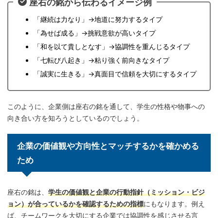
座右の銘から伝わるイメージ例
「継続は力なり」→地道に努力するタイプ
「為せば成る」→挑戦意欲が高いタイプ
「和を以て貴しとなす」→協調性を重んじるタイプ
「七転び八起き」→粘り強く前向きなタイプ
「誠実に生きる」→真面目で信頼を大切にするタイプ
このように、企業側は座右の銘を通して、学生の性格や物事への
向き合い方を知ろうとしているのでしょう。
企業の価値観や方向性とマッチするかを確かめる
ため
座右の銘は、
学生の価値観と企業の行動指針（ミッション・ビジ
ョン）が合っているかを確認するための指標
にもなります。例え
ば、チームワークを大切にする企業では協調性を感じさせる言