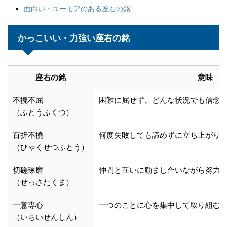
面白い・ユーモアのある座右の銘
かっこいい・力強い座右の銘
座右の銘
意味
不撓不屈
困難に屈せず、どんな状況でも信念
（ふとうふくつ）
百折不撓
何度失敗しても諦めずに立ち上がり
（ひゃくせつふとう）
切磋琢磨
仲間と互いに励まし合いながら努力
（せっさたくま）
一意専心
一つのことに心を集中して取り組む
（いちいせんしん）