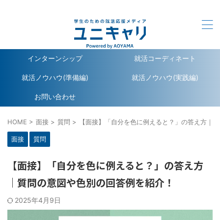
ユニキャリ - 学生のための就活応援メディア｜Powerd by
洋服の青山
インターンシップ
就活コーディネート
就活ノウハウ(準備編)
就活ノウハウ(実践編)
お問い合わせ
HOME
>
面接
>
質問
>
【面接】「自分を色に例えると？」の答え方｜質
面接
質問
【面接】「自分を色に例えると？」の答え方
｜質問の意図や色別の回答例を紹介！
2025年4月9日