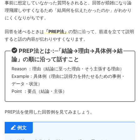
事前に想定していなかった質問をされると、回答が煩雑になり論
理飛躍しやすくなるため「結局何を伝えたかったのか」がわかり
にくくなりがちです。
回答を述べるときは
「PREP法」
の型に沿って、筋道を立てて説明
すると話の内容が伝わりやすくなります。
PREP法とは：「結論→理由→具体例→結
論」の順に沿って話すこと
Point ：要点（結論・主張）
Reason ：理由（結論に至った理由・そう主張する理由）
Example：具体例（理由に説得力を持たせるための事例・
データ・状況）
Point ：要点（結論・主張）
PREP法を使用した回答例を見てみましょう。
例文